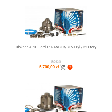
Blokada ARB - Ford T6 RANGER/BT50 Tył / 32 Frezy
(RD220)


5 700,00 zł