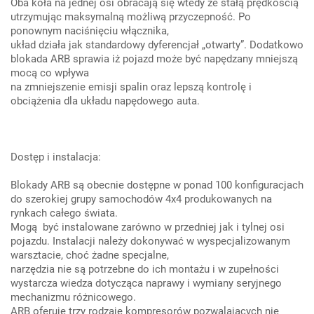
Oba koła na jednej osi obracają się wtedy ze stałą prędkością
utrzymując maksymalną możliwą przyczepność. Po
ponownym naciśnięciu włącznika,
układ działa jak standardowy dyferencjał „otwarty”. Dodatkowo
blokada ARB sprawia iż pojazd może być napędzany mniejszą
mocą co wpływa
na zmniejszenie emisji spalin oraz lepszą kontrolę i
obciążenia dla układu napędowego auta.
Dostęp i instalacja:
Blokady ARB są obecnie dostępne w ponad 100 konfiguracjach
do szerokiej grupy samochodów 4x4 produkowanych na
rynkach całego świata.
Mogą być instalowane zarówno w przedniej jak i tylnej osi
pojazdu. Instalacji należy dokonywać w wyspecjalizowanym
warsztacie, choć żadne specjalne,
narzędzia nie są potrzebne do ich montażu i w zupełności
wystarcza wiedza dotycząca naprawy i wymiany seryjnego
mechanizmu różnicowego.
ARB oferuje trzy rodzaje kompresorów pozwalających nie