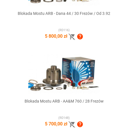
Blokada Mostu ARB - Dana 44 / 30 Frezów / Od 3.92
(RD116)


5 800,00 zł
Blokada Mostu ARB - AA&M 760 / 28 Frezów
(RD148)


5 700,00 zł