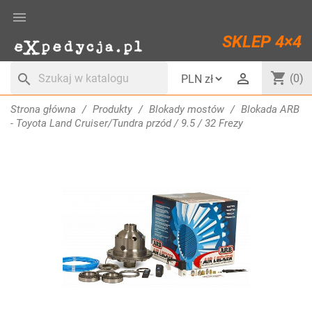

SKLEP 4×4
shopping_cart

search
(0)
Strona główna
Produkty
Blokady mostów
Blokada ARB
- Toyota Land Cruiser/Tundra przód / 9.5 / 32 Frezy