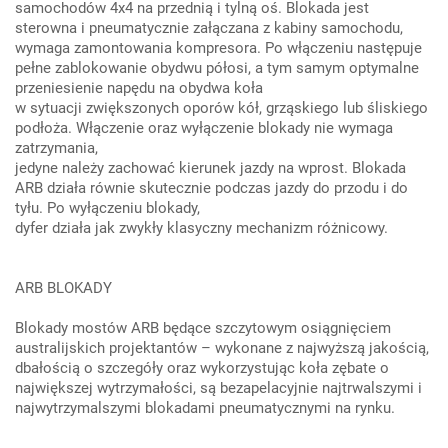
samochodów 4x4 na przednią i tylną oś. Blokada jest
sterowna i pneumatycznie załączana z kabiny samochodu,
wymaga zamontowania kompresora. Po włączeniu następuje
pełne zablokowanie obydwu półosi, a tym samym optymalne
przeniesienie napędu na obydwa koła
w sytuacji zwiększonych oporów kół, grząskiego lub śliskiego
podłoża. Włączenie oraz wyłączenie blokady nie wymaga
zatrzymania,
jedyne należy zachować kierunek jazdy na wprost. Blokada
ARB działa równie skutecznie podczas jazdy do przodu i do
tyłu. Po wyłączeniu blokady,
dyfer działa jak zwykły klasyczny mechanizm różnicowy.
ARB BLOKADY
Blokady mostów ARB będące szczytowym osiągnięciem
australijskich projektantów – wykonane z najwyższą jakością,
dbałością o szczegóły oraz wykorzystując koła zębate o
największej wytrzymałości, są bezapelacyjnie najtrwalszymi i
najwytrzymalszymi blokadami pneumatycznymi na rynku.