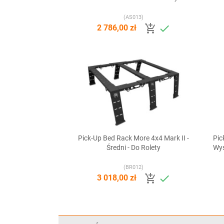
(AS013)


2 786,00 zł
Pick-Up Bed Rack More 4x4 Mark II -
Pic

Szybki podgląd
Średni - Do Rolety
Wys
(BR012)


3 018,00 zł