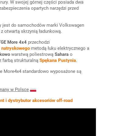
 rury. W swojej górnej części posiada dwa
zabezpieczenia opartych narzędzi przed
y jest do samochodów marki Volkswagen
 z otwartą skrzynią ładunkową.
TGE More 4x4
przechodzi
 natryskowego
metodą łuku elektrycznego a
zkowo
warstwą poliestrową
Sahara
o
 farbą strukturalną
Spękana Pustynia
.
ne More4x4 standardowo wyposażone są
onany w Polsce
t i dystrybutor akcesoriów off-road