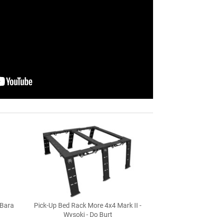
 Bara
Pick-Up Bed Rack More 4x4 Mark II -

Szybki podgląd
Wysoki - Do Burt