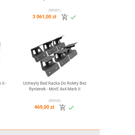
(BR001)


3 061,00 zł
II -
Uchwyty Bed Racka Do Rolety Bez

Szybki podgląd
Rynienek - MorE 4x4 Mark II
(BR009)


469,00 zł