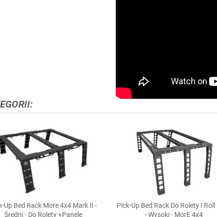
EGORII:
k-Up Bed Rack More 4x4 Mark II -
Pick-Up Bed Rack Do Rolety I Roll


Szybki podgląd
Szybki podgląd
Średni - Do Rolety +panele
- Wysoki - MorE 4x4