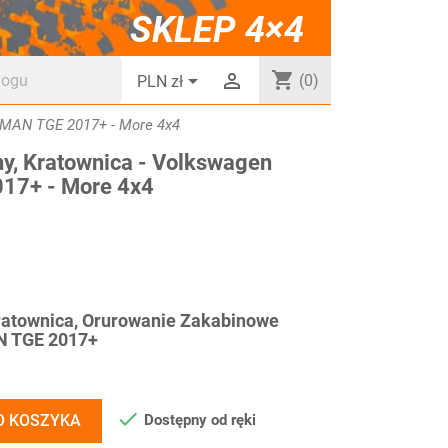
SKLEP 4×4
shopping_cart


(0)
PLN zł
 / MAN TGE 2017+ - More 4x4
iny, Kratownica - Volkswagen
017+ - More 4x4
 Kratownica, Orurowanie Zakabinowe
N TGE 2017+

Dostępny od ręki
O KOSZYKA