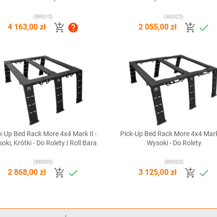
(BR013)
(AS023)




4 163,00 zł
2 055,00 zł
k-Up Bed Rack More 4x4 Mark II -
Pick-Up Bed Rack More 4x4 Mark 


Szybki podgląd
Szybki podgląd
oki, Krótki - Do Rolety I Roll Bara
Wysoki - Do Rolety
(BR005)
(BR003)




2 868,00 zł
3 125,00 zł