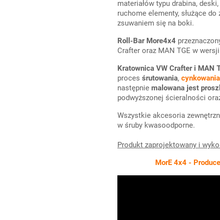
materiałów typu drabina, deski,
ruchome elementy, służące do 
zsuwaniem się na boki.
Roll-Bar More4x4
przeznaczon
Crafter oraz MAN TGE w wersji
Kratownica VW Crafter i MAN 
proces
śrutowania
,
cynkowania
następnie
malowana jest pros
podwyższonej ścieralności oraz
Wszystkie akcesoria zewnętrz
w śruby kwasoodporne.
Produkt zaprojektowany i wyk
MorE 4x4 - Producen