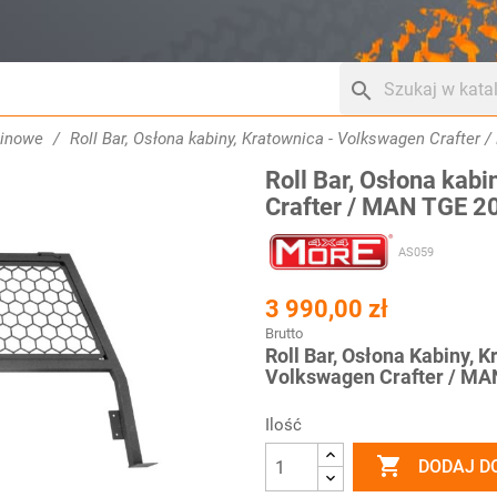
search
binowe
Roll Bar, Osłona kabiny, Kratownica - Volkswagen Crafter
Roll Bar, Osłona kab
Crafter / MAN TGE 2
AS059
3 990,00 zł
Brutto
Roll Bar, Osłona Kabiny,
Volkswagen Crafter / MA
Ilość

DODAJ D