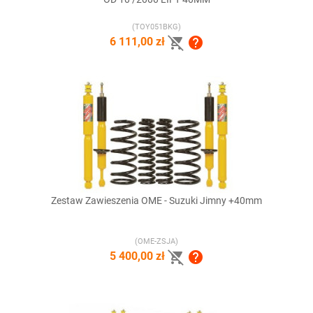
(TOY051BKG)


6 111,00 zł
Zestaw Zawieszenia OME - Suzuki Jimny +40mm
(OME-ZSJA)


5 400,00 zł