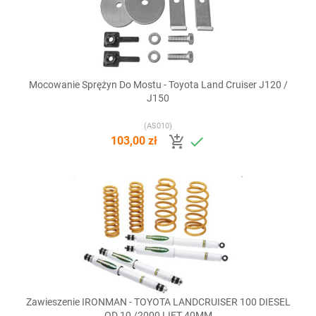
Mocowanie Sprężyn Do Mostu - Toyota Land Cruiser J120 /
J150
(AS010)


103,00 zł
Zawieszenie IRONMAN - TOYOTA LANDCRUISER 100 DIESEL
OD 10 /2000 LIFT 40MM