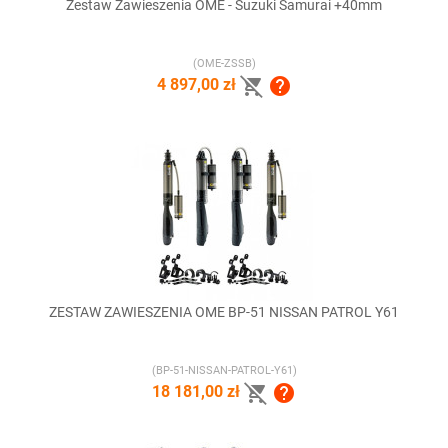
Zestaw Zawieszenia OME - Suzuki Samurai +40mm
(OME-ZSSB)


4 897,00 zł
ZESTAW ZAWIESZENIA OME BP-51 NISSAN PATROL Y61
(BP-51-NISSAN-PATROL-Y61)


18 181,00 zł