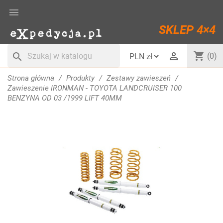

SKLEP 4×4
shopping_cart

search
(0)
Strona główna
Produkty
Zestawy zawieszeń
Zawieszenie IRONMAN - TOYOTA LANDCRUISER 100
BENZYNA OD 03 /1999 LIFT 40MM