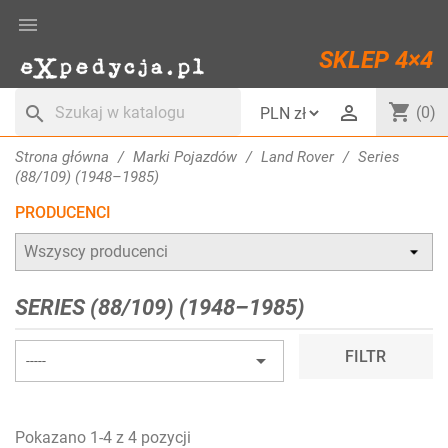

SKLEP 4×4
shopping_cart

search
(0)
Strona główna
Marki Pojazdów
Land Rover
Series
(88/109) (1948–1985)
PRODUCENCI
SERIES (88/109) (1948–1985)
FILTR

-----
Pokazano 1-4 z 4 pozycji