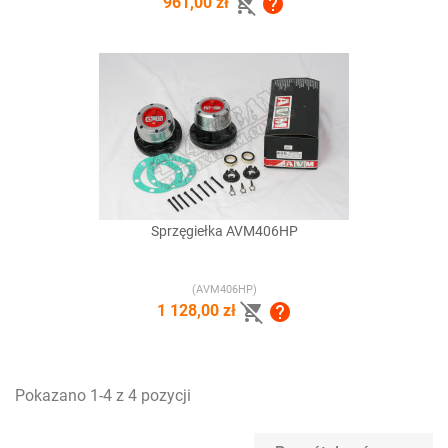


961,00 zł
Sprzęgiełka AVM406HP
(AVM406HP)


1 128,00 zł
Pokazano 1-4 z 4 pozycji