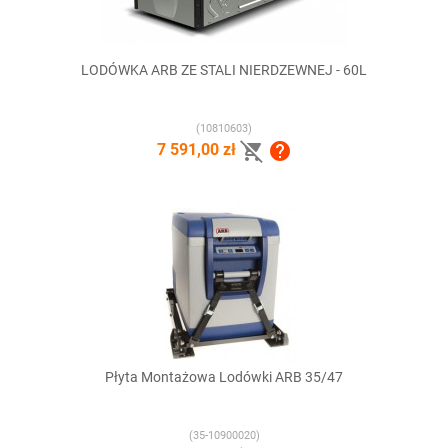
LODÓWKA ARB ZE STALI NIERDZEWNEJ - 60L
(10810603)


7 591,00 zł
Płyta Montażowa Lodówki ARB 35/47
(35-10900020)