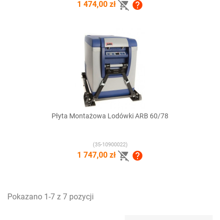


1 474,00 zł
Płyta Montażowa Lodówki ARB 60/78
(35-10900022)


1 747,00 zł
Pokazano 1-7 z 7 pozycji