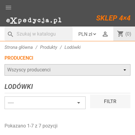

SKLEP 4×4
shopping_cart

search
(0)
Strona główna
Produkty
Lodówki
PRODUCENCI
LODÓWKI
FILTR

-----
Pokazano 1-7 z 7 pozycji