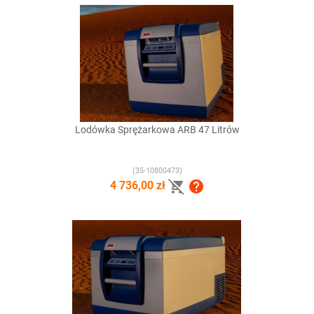
Lodówka Sprężarkowa ARB 47 Litrów
(35-10800473)


4 736,00 zł