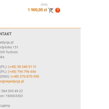
(RSB)


1 900,00 zł
NTAKT
edycja.pl
 Gdyńska 151
209 Tuchom
ska
 (PL):
(+48) 58 340 91 51
 (PL):
(+48) 796 796 446
. (ENG):
(+48) 570-870-390
ro@expedycja.pl
: 584 095 49 22
on: 190063303
cujemy