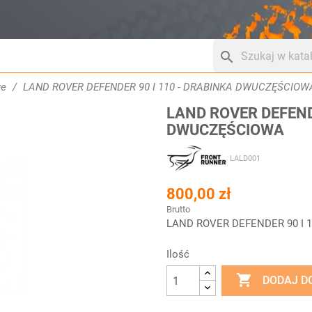
search
we
LAND ROVER DEFENDER 90 I 110 - DRABINKA DWUCZĘŚCIOW
LAND ROVER DEFEND
DWUCZĘŚCIOWA
LALD001
800,00 zł
Brutto
LAND ROVER DEFENDER 90 I 
Ilość

DODAJ D