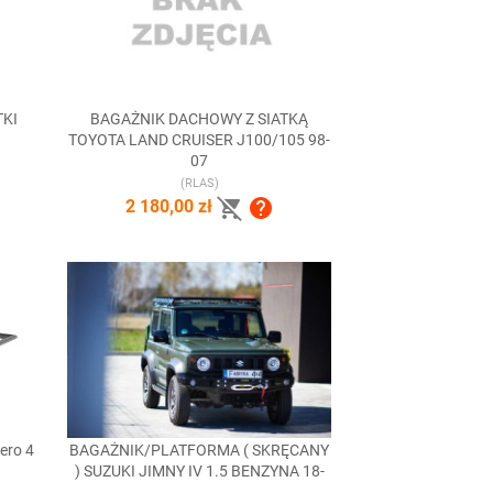
TKI
BAGAŻNIK DACHOWY Z SIATKĄ

Szybki podgląd
TOYOTA LAND CRUISER J100/105 98-
07
(RLAS)


2 180,00 zł
ero 4
BAGAŻNIK/PLATFORMA ( SKRĘCANY

Szybki podgląd
) SUZUKI JIMNY IV 1.5 BENZYNA 18-