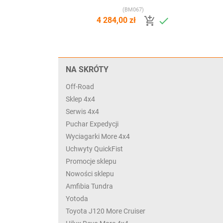
(BM067)


4 284,00 zł
NA SKRÓTY
Off-Road
Sklep 4x4
Serwis 4x4
Puchar Expedycji
Wyciagarki More 4x4
Uchwyty QuickFist
Promocje sklepu
Nowości sklepu
Amfibia Tundra
Yotoda
Toyota J120 More Cruiser