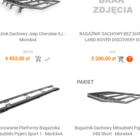
żnik Dachowy Jeep Cherokee XJ -
BAGAŻNIK DACHOWY BEZ SIA


Szybki podgląd
Szybki podgląd
More4x4
LAND ROVER DISCOVERY III
(B039)
(X9)




4 453,00 zł
2 200,00 zł
PAKIET
ocowanie Platformy Bagażnika
Bagażnik Dachowy Mitsubishi Paj


Szybki podgląd
Szybki podgląd
subishi Pajero Sport 1 - MorE4x4
V80 Short - More4x4