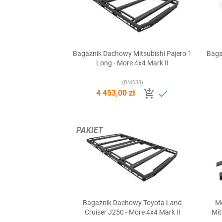
Bagażnik Dachowy Mitsubishi Pajero 1
Baga

Szybki podgląd
Long - More 4x4 Mark II
(BM038)


4 453,00 zł
PAKIET
Bagażnik Dachowy Toyota Land
M

Szybki podgląd
Cruiser J250 - More 4x4 Mark II
Mit