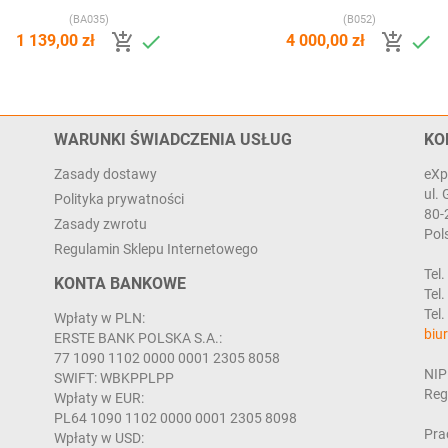
(BA035)
(B052)




1 139,00 zł
4 000,00 zł
WARUNKI ŚWIADCZENIA USŁUG
KO
Zasady dostawy
eXp
ul.
Polityka prywatności
80-
Zasady zwrotu
Pol
Regulamin Sklepu Internetowego
Tel.
KONTA BANKOWE
Tel.
Tel
Wpłaty w PLN:
biu
ERSTE BANK POLSKA S.A.:
77 1090 1102 0000 0001 2305 8058
NIP
SWIFT: WBKPPLPP
Reg
Wpłaty w EUR:
PL64 1090 1102 0000 0001 2305 8098
Pra
Wpłaty w USD: