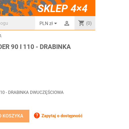
SKLEP 4×4
shopping_cart


(0)
PLN zł
A
ER 90 I 110 - DRABINKA
110 - DRABINKA DWUCZĘŚCIOWA

Zapytaj o dostępność
O KOSZYKA