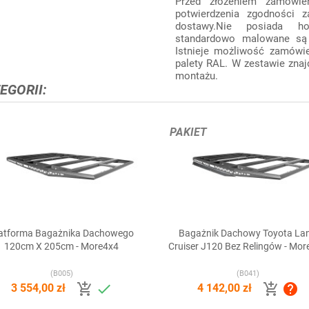
Przed złożeniem zamówi
potwierdzenia zgodności 
dostawy.Nie posiada ho
standardowo malowane są
Istnieje możliwość zamówie
palety RAL. W zestawie zna
montażu.
EGORII:
PAKIET
atforma Bagażnika Dachowego
Bagażnik Dachowy Toyota La


Szybki podgląd
Szybki podgląd
120cm X 205cm - More4x4
Cruiser J120 Bez Relingów - Mor
(B005)
(B041)




3 554,00 zł
4 142,00 zł