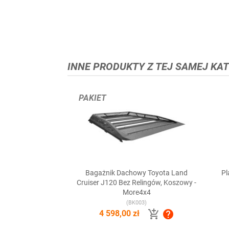
INNE PRODUKTY Z TEJ SAMEJ KAT
PAKIET
Bagażnik Dachowy Toyota Land
Pl

Szybki podgląd
Cruiser J120 Bez Relingów, Koszowy -
More4x4
(BK003)


4 598,00 zł