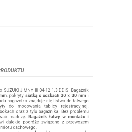
PRODUKTU
o SUZUKI JIMNY III 04-12 1.3 DDiS. Bagażnik
 mm
, pokryty
siatką o oczkach 30 x 30 mm
i
u bagażnika znajduje się listwa do łatwego
y do mocowania tablicy rejestracyjnej.
bokach oraz z tyłu bagażnika. Bez problemu
wać markizę.
Bag
a
żnik łatwy w montażu i
wi dalekie podróże związane z przewozem
namiotu dachowego.