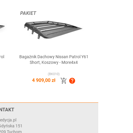
PAKIET
rol
Bagażnik Dachowy Nissan Patrol Y61

Szybki podgląd
Short, Koszowy - More4x4
(BK010)


4 909,00 zł
NTAKT
edycja.pl
 Gdyńska 151
209 Tuchom