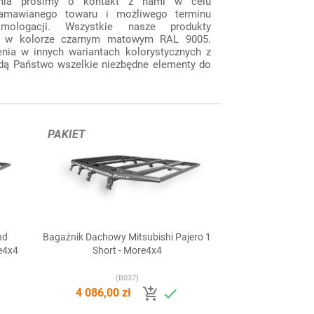
enia prosimy o kontakt z nami w celu
zamawianego towaru i możliwego terminu
mologacji. Wszystkie nasze produkty
 w kolorze czarnym matowym RAL 9005.
nia w innych wariantach kolorystycznych z
jdą Państwo wszelkie niezbędne elementy do
PAKIET
nd
Bagażnik Dachowy Mitsubishi Pajero 1

Szybki podgląd
e4x4
Short - More4x4
(B037)


4 086,00 zł