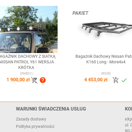
PAKIET
AGAŻNIK DACHOWY Z SIATKĄ
Bagażnik Dachowy Nissan Pat


Szybki podgląd
Szybki podgląd
NISSAN PATROL Y61 WERSJA
K160 Long - More4x4
KRÓTKA
(RNBS1)
(B028)




1 900,00 zł
4 453,00 zł
WARUNKI ŚWIADCZENIA USŁUG
KO
Zasady dostawy
eXp
ul.
Polityka prywatności
80-