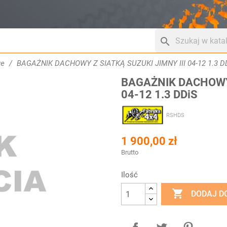
search
we
BAGAŻNIK DACHOWY Z SIATKĄ SUZUKI JIMNY III 04-12 1.3 D
BAGAŻNIK DACHOWY 
04-12 1.3 DDiS
RSHDS
1 900,00 zł
Brutto
Ilość

DODAJ D