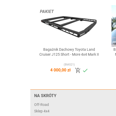
PAKIET
Bagażnik Dachowy Toyota Land
B

Szybki podgląd
Cruiser J125 Short - More 4x4 Mark II
(BM021)


4 000,00 zł
NA SKRÓTY
Off-Road
Sklep 4x4