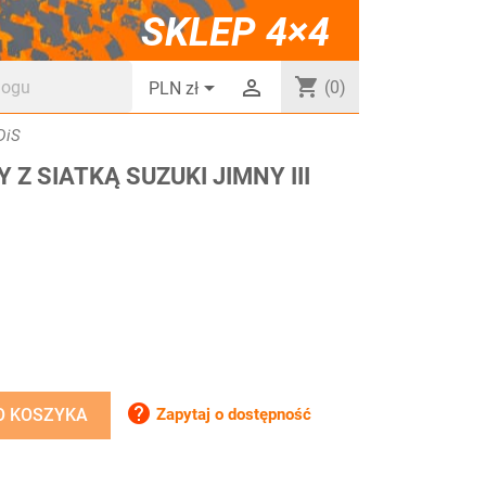
SKLEP 4×4
shopping_cart


(0)
PLN zł
DiS
Z SIATKĄ SUZUKI JIMNY III

Zapytaj o dostępność
O KOSZYKA