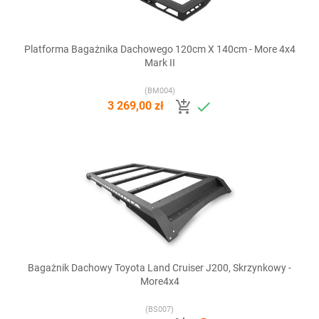
Platforma Bagażnika Dachowego 120cm X 140cm - More 4x4
Mark II
(BM004)


3 269,00 zł
Bagażnik Dachowy Toyota Land Cruiser J200, Skrzynkowy -
More4x4
(BS007)