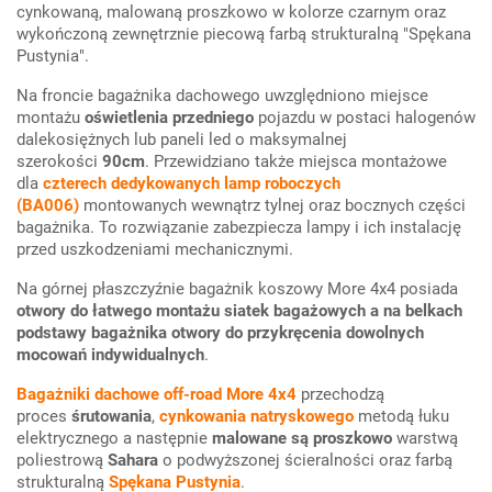
cynkowaną, malowaną proszkowo w kolorze czarnym oraz
wykończoną zewnętrznie piecową farbą strukturalną "Spękana
Pustynia".
Na froncie bagażnika dachowego uwzględniono miejsce
montażu
oświetlenia przedniego
pojazdu w postaci halogenów
dalekosiężnych lub paneli led o maksymalnej
szerokości
90cm
. Przewidziano także miejsca montażowe
dla
czterech dedykowanych lamp roboczych
(BA006)
montowanych wewnątrz tylnej oraz bocznych części
bagażnika. To rozwiązanie zabezpiecza lampy i ich instalację
przed uszkodzeniami mechanicznymi.
Na górnej płaszczyźnie bagażnik koszowy More 4x4 posiada
otwory do łatwego montażu siatek bagażowych a na belkach
podstawy bagażnika otwory do przykręcenia dowolnych
mocowań indywidualnych
.
Bagażniki dachowe off-road More 4x4
przechodzą
proces
śrutowania
,
cynkowania natryskowego
metodą łuku
elektrycznego a następnie
malowane są proszkowo
warstwą
poliestrową
Sahara
o podwyższonej ścieralności oraz farbą
strukturalną
Spękana Pustynia
.