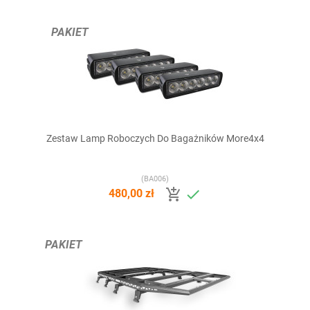
PAKIET
Zestaw Lamp Roboczych Do Bagażników More4x4
(BA006)


480,00 zł
PAKIET