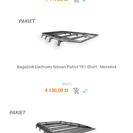
PAKIET
Bagażnik Dachowy Nissan Patrol Y61 Short - More4x4
(B027)


4 130,00 zł
PAKIET