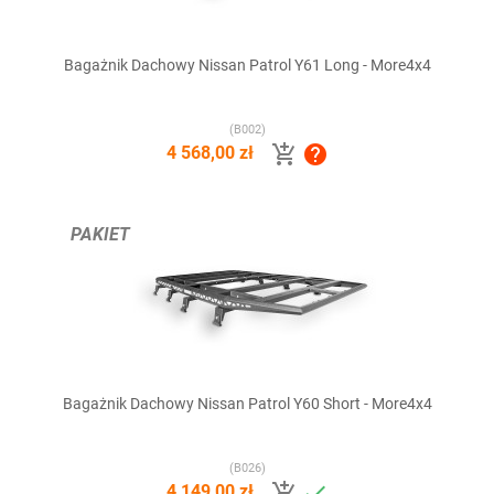
Bagażnik Dachowy Nissan Patrol Y61 Long - More4x4
(B002)


4 568,00 zł
PAKIET
Bagażnik Dachowy Nissan Patrol Y60 Short - More4x4
(B026)


4 149,00 zł