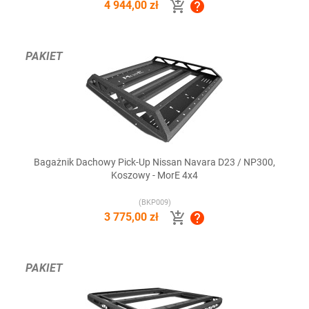


4 944,00 zł
PAKIET
Bagażnik Dachowy Pick-Up Nissan Navara D23 / NP300,
Koszowy - MorE 4x4
(BKP009)


3 775,00 zł
PAKIET