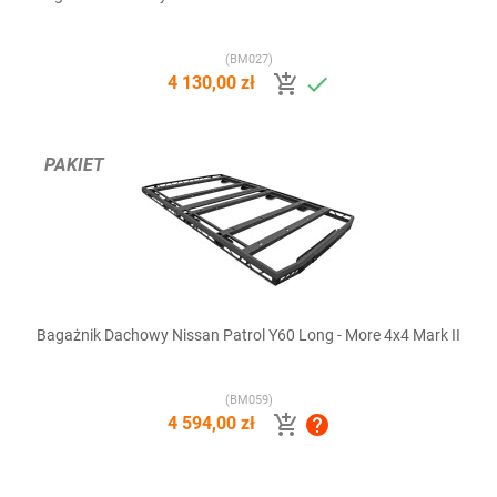
(BM027)


4 130,00 zł
PAKIET
Bagażnik Dachowy Nissan Patrol Y60 Long - More 4x4 Mark II
(BM059)


4 594,00 zł