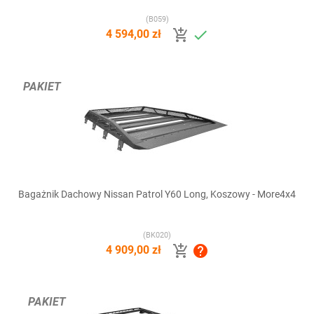
(B059)


4 594,00 zł
PAKIET
Bagażnik Dachowy Nissan Patrol Y60 Long, Koszowy - More4x4
(BK020)


4 909,00 zł
PAKIET