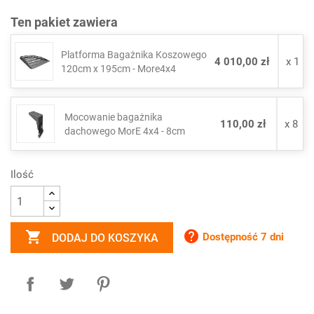
Ten pakiet zawiera
Platforma Bagażnika Koszowego
4 010,00 zł
x 1
120cm x 195cm - More4x4
Mocowanie bagażnika
110,00 zł
x 8
dachowego MorE 4x4 - 8cm
Ilość


Dostępność 7 dni
DODAJ DO KOSZYKA