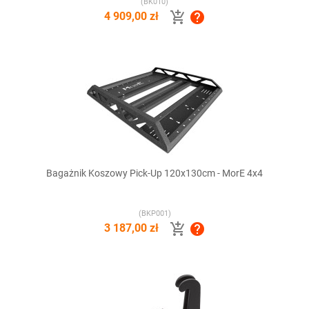
(BK010)


4 909,00 zł
Bagażnik Koszowy Pick-Up 120x130cm - MorE 4x4
(BKP001)


3 187,00 zł