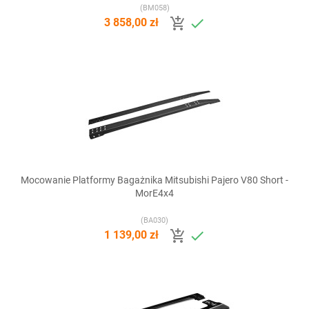
(BM058)


3 858,00 zł
Mocowanie Platformy Bagażnika Mitsubishi Pajero V80 Short -
MorE4x4
(BA030)


1 139,00 zł