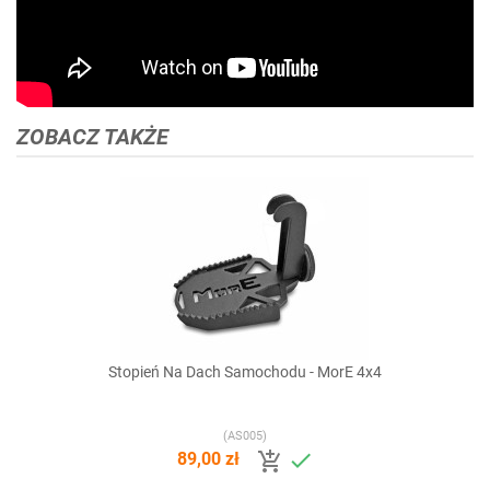
ZOBACZ TAKŻE
Stopień Na Dach Samochodu - MorE 4x4
(AS005)


89,00 zł