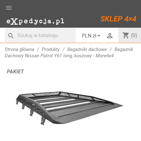

SKLEP 4×4
shopping_cart

search
(0)
Strona główna
Produkty
Bagażniki dachowe
Bagażnik
Dachowy Nissan Patrol Y61 long, koszowy - More4x4
PAKIET