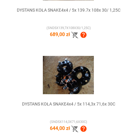
DYSTANS KOŁA SNAKE4x4 / 5x 139.7x 108x 30/ 1,25C
(SND5X139,7X108X30/1,25C)


689,00 zł
DYSTANS KOŁA SNAKE4x4 / 5x 114,3x 71,6x 30C
(SND5X114,3X71,6X30C)


644,00 zł