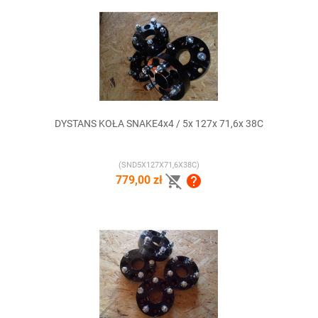
DYSTANS KOŁA SNAKE4x4 / 5x 127x 71,6x 38C
(SND5X127X71,6X38C)


779,00 zł