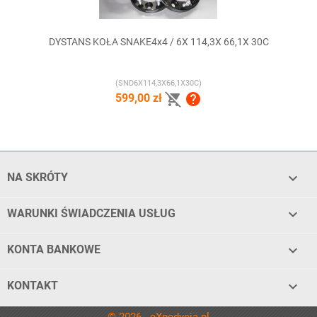
DYSTANS KOŁA SNAKE4x4 / 6X 114,3X 66,1X 30C
(SND6X114,3X66,1X30C)


599,00 zł

NA SKRÓTY

WARUNKI ŚWIADCZENIA USŁUG
keyboard_arrow_down
KONTA BANKOWE
keyboard_arrow_down
KONTAKT
© 2026 - eXpedycja.pl