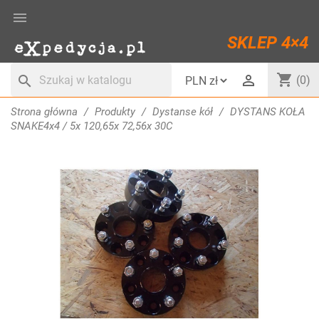

SKLEP 4×4
shopping_cart

search
(0)
Strona główna
Produkty
Dystanse kół
DYSTANS KOŁA
SNAKE4x4 / 5x 120,65x 72,56x 30C