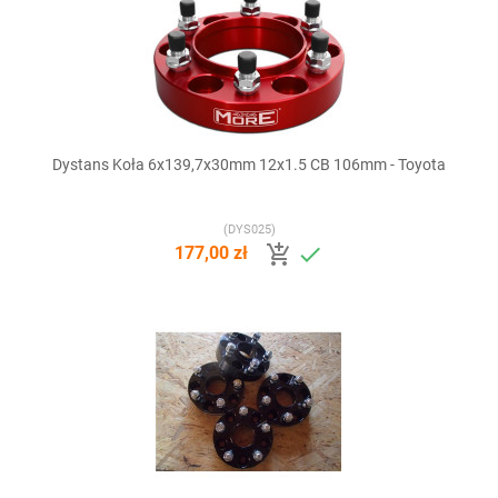
Dystans Koła 6x139,7x30mm 12x1.5 CB 106mm - Toyota
(DYS025)


177,00 zł