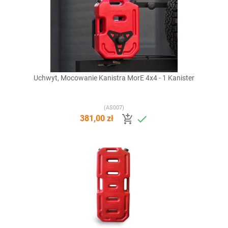
Uchwyt, Mocowanie Kanistra MorE 4x4 - 1 Kanister
(AS007)


381,00 zł