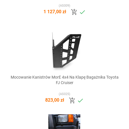
(AS009)


1 127,00 zł
Mocowanie Kanistrów MorE 4x4 Na Klapę Bagażnika Toyota
FJ Cruiser
(AS025)


823,00 zł