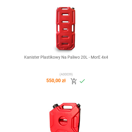
Kanister Plastikowy Na Paliwo 20L - MorE 4x4
(A00039)


550,00 zł