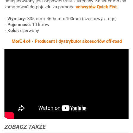
umiejscowiony jest odpowietrznik zakręcany. Kanister można
zamocować do pojazdu za pomocą
uchwytów Quick Fist
.
- Wymiary:
335mm x 460mm x 100mm (szer. x wys. x gr.)
- Pojemność:
10 litrów
- Kolor:
czerwony
MorE 4x4 - Producent i dystrybutor akcesoriów off-road
ZOBACZ TAKŻE