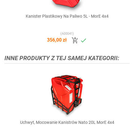
Kanister Plastikowy Na Paliwo 5L - MorE 4x4
(A00041)


356,00 zł
INNE PRODUKTY Z TEJ SAMEJ KATEGORII:
Uchwyt, Mocowanie Kanistrów Nato 20L MorE 4x4