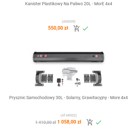
Kanister Plastikowy Na Paliwo 20L - MorE 4x4
(A00039)


550,00 zł
Prysznic Samochodowy 30L - Solarny, Grawitacyjny - More 4x4
(ATAR002)


1 058,00 zł
1 410,00 zł