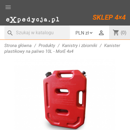

SKLEP 4×4
shopping_cart

search
(0)
Strona główna
Produkty
Kanistry i zbiorniki
Kanister
plastikowy na paliwo 10L - MorE 4x4