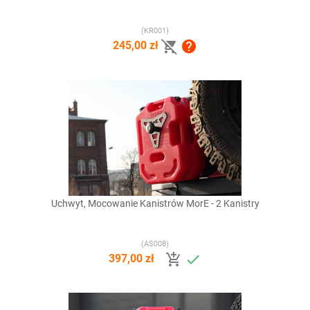
(KR001)


245,00 zł
Uchwyt, Mocowanie Kanistrów MorE - 2 Kanistry
(AS008)


397,00 zł