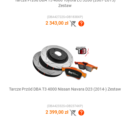
Tarcze Przód DBA T3 4000 Toyota LC J200 (2007-2015)
Zestaw
(DBA42722S+DB1838XP)


2 343,00 zł
Tarcze Przód DBA T3 4000 Nissan Navara D23 (2014-) Zestaw
(DBA42332S+DB2374XP)


2 399,00 zł