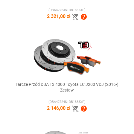
(DBA42723S+DB1857XP)


2 321,00 zł
Tarcze Przód DBA T3 4000 Toyota LC J200 VDJ (2016-)
Zestaw
(DBA42724S+DB1838XP)


2 146,00 zł