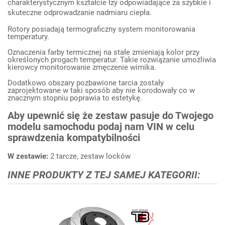
charakterystycznym
kształcie łzy odpowiadające za szybkie i
skuteczne odprowadzanie nadmiaru ciepła.
Rotory posiadają termograficzny system m
onitorowani
a
temperatury.
Oznaczenia farby termicznej
na stałe
zmieniają kolor przy
określonych progach temperatu
r. Takie rozwiązanie umożliwia
kierowcy
monitorowanie zmęczenie wirnika.
Dodatkowo o
bszar
y
pozbawion
e
tarcia
zostały
zaprojektowane w taki sposób aby nie korodowały co w
znacznym stopniu poprawia to estetykę.
Aby upewnić się że zestaw pasuje do Twojego
modelu samochodu podaj nam VIN w celu
sprawdzenia kompatybilności
W zestawie:
2 tarcze, zestaw locków
INNE PRODUKTY Z TEJ SAMEJ KATEGORII: