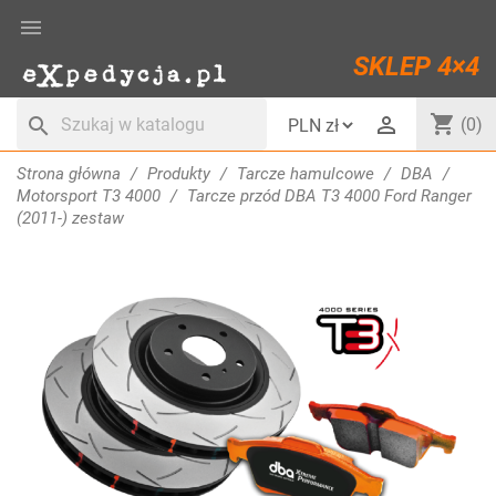

SKLEP 4×4
shopping_cart

search
(0)
Strona główna
Produkty
Tarcze hamulcowe
DBA
Motorsport T3 4000
Tarcze przód DBA T3 4000 Ford Ranger
(2011-) zestaw