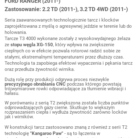
FORD RANGER (2011-)
Zastosowanie: 2.2 TD (2011-), 3.2 TD 4WD (2011-)
Seria zaawansowanych technologicznie tarcz i klocków
zaprojektowana z myślą o agresywnej jeździe w terenie lub do
holowania.
Tarcze T3 4000 wykonane zostały z wysokowydajnego żelaza
ze
stopu węgla XG-150
, który wpływa na zwiększenie
cieplnych co w efekcie pozwala rotorowi radzić sobie ze
stałymi, ekstremalnymi temperaturami przez dłuższy czas.
Technologia ta zapobiega efektowi wypaczenia i pękania tarcz
oraz przedłuża żywotność wirnika.
Dużą rolę przy produkcji odgrywa proces niezwykle
precyzyjnego obrabiania CNC
podczas którego powstają
trójwymiarowe rowki odpowiadające za tłumienie wibracji i
hałasu.
W porównaniu z serią T2 z
większona
została
liczba punktów
od
prowadzających
gaz
y
ciern
e
.
S
kutkuj
e to
większym
rozpraszaniem ciepła
i w
ydłuża żywotność zarówno
locków
ja
k i wirników.
W konstrukcji tarcz zastosowano
znaną z
również z
serii T2
technologię
"Kangaroo Paw"
- są to łączenia w