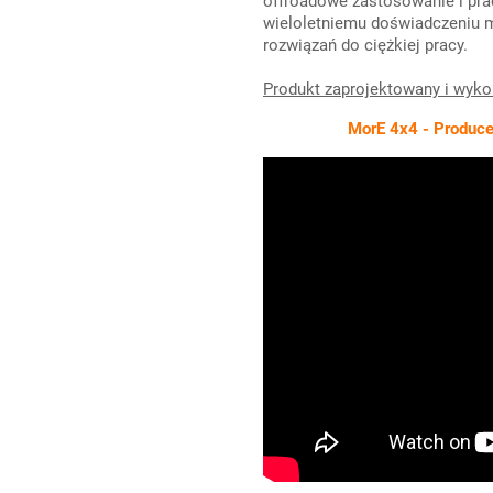
offroadowe zastosowanie i pra
wieloletniemu doświadczeniu 
rozwiązań do ciężkiej pracy.
Produkt zaprojektowany i wyk
MorE 4x4 - Producen