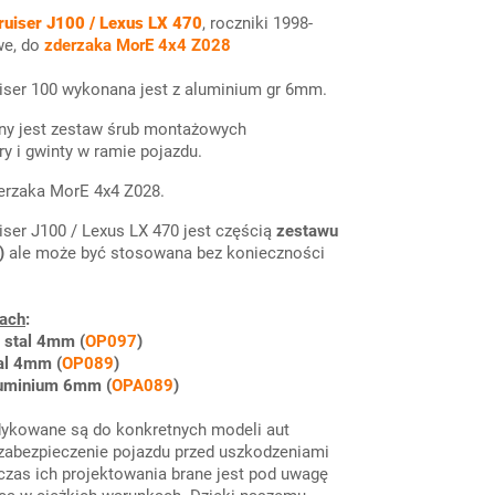
ruiser J100 / Lexus LX 470
, roczniki 1998-
we, do
zderzaka MorE 4x4 Z028
uiser 100 wykonana jest z aluminium gr 6mm.
ny jest zestaw śrub montażowych
y i gwinty w ramie pojazdu.
derzaka MorE 4x4 Z028.
iser J100 / Lexus LX 470 jest częścią
zestawu
)
ale może być stosowana bez konieczności
jach
:
 stal 4mm (
OP097
)
stal 4mm
(
OP089
)
aluminium 6mm
(
OPA089
)
ykowane są do konkretnych modeli aut
 zabezpieczenie pojazdu przed uszkodzeniami
zas ich projektowania brane jest pod uwagę