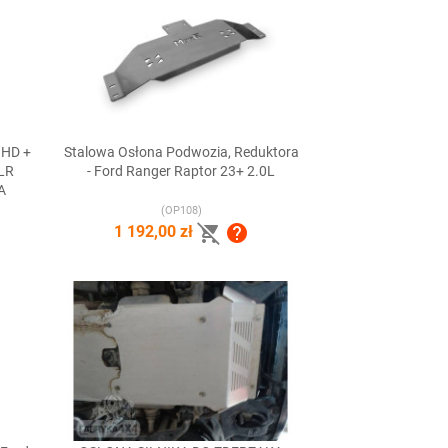
 HD +
Stalowa Osłona Podwozia, Reduktora

Szybki podgląd
 LR
- Ford Ranger Raptor 23+ 2.0L
A
(OP108)


1 192,00 zł