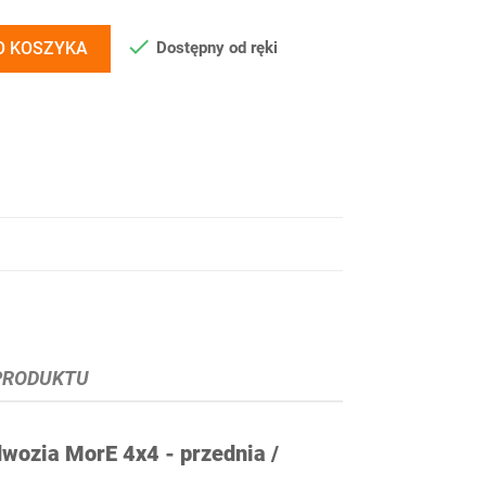

Dostępny od ręki
O KOSZYKA
PRODUKTU
wozia MorE 4x4 - przednia /