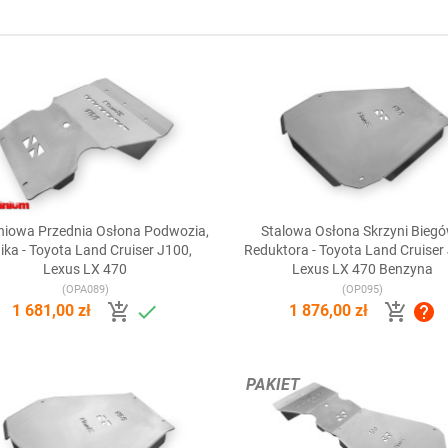
niowa Przednia Osłona Podwozia,
Stalowa Osłona Skrzyni Biegó


Szybki podgląd
Szybki podgląd
nika - Toyota Land Cruiser J100,
Reduktora - Toyota Land Cruiser
Lexus LX 470
Lexus LX 470 Benzyna
(OPA089)
(OP095)




1 681,00 zł
1 876,00 zł
PAKIET