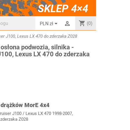
SKLEP 4×4
shopping_cart


(0)
PLN zł
ser J100, Lexus LX 470 do zderzaka Z028
osłona podwozia, silnika -
J100, Lexus LX 470 do zderzaka
i drążków MorE 4x4
ruiser J100 / Lexus LX 470 1998-2007,
 zderzaka Z028