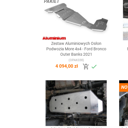
PAKIET
Zestaw Aluminiowych Osłon

Szybki podgląd
Podwozia More 4x4 - Ford Bronco
Outer Banks 2021
(OPAK038)


4 094,00 zł
NO