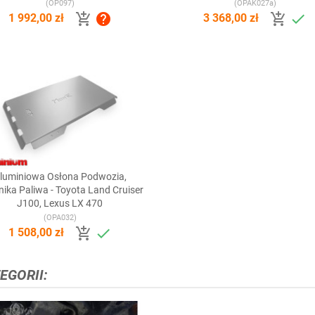
(OP097)
(OPAK027a)




1 992,00 zł
3 368,00 zł
luminiowa Osłona Podwozia,

Szybki podgląd
nika Paliwa - Toyota Land Cruiser
J100, Lexus LX 470
(OPA032)


1 508,00 zł
EGORII: