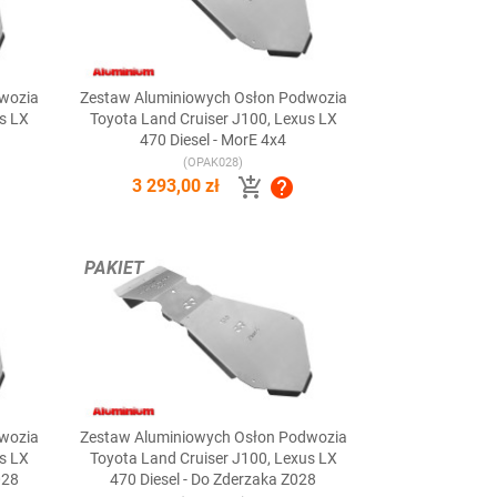
wozia
Zestaw Aluminiowych Osłon Podwozia

Szybki podgląd
us LX
Toyota Land Cruiser J100, Lexus LX
470 Diesel - MorE 4x4
(OPAK028)


3 293,00 zł
PAKIET
wozia
Zestaw Aluminiowych Osłon Podwozia

Szybki podgląd
us LX
Toyota Land Cruiser J100, Lexus LX
028
470 Diesel - Do Zderzaka Z028