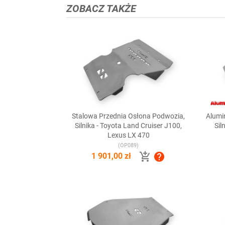
ZOBACZ TAKŻE
Stalowa Przednia Osłona Podwozia,
Alumi

Szybki podgląd
Silnika - Toyota Land Cruiser J100,
Sil
Lexus LX 470
(OP089)


1 901,00 zł