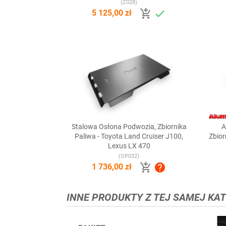
(Z028)


5 125,00 zł
Stalowa Osłona Podwozia, Zbiornika
A

Szybki podgląd
Paliwa - Toyota Land Cruiser J100,
Zbior
Lexus LX 470
(OP032)


1 736,00 zł
INNE PRODUKTY Z TEJ SAMEJ KAT