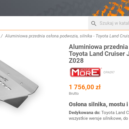
search
Aluminiowa przednia osłona podwozia, silnika - Toyota Land Crui
Aluminiowa przednia 
Toyota Land Cruiser 
Z028
OPA097
1 756,00 zł
Brutto
Osłona silnika, mostu 
Dedykowana do:
Toyota Land C
wszystkie wersje silnikowe, do