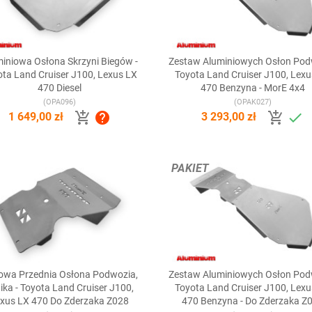
iniowa Osłona Skrzyni Biegów -
Zestaw Aluminiowych Osłon Pod


Szybki podgląd
Szybki podgląd
ta Land Cruiser J100, Lexus LX
Toyota Land Cruiser J100, Lex
470 Diesel
470 Benzyna - MorE 4x4
(OPA096)
(OPAK027)




1 649,00 zł
3 293,00 zł
PAKIET
lowa Przednia Osłona Podwozia,
Zestaw Aluminiowych Osłon Pod


Szybki podgląd
Szybki podgląd
nika - Toyota Land Cruiser J100,
Toyota Land Cruiser J100, Lex
xus LX 470 Do Zderzaka Z028
470 Benzyna - Do Zderzaka Z