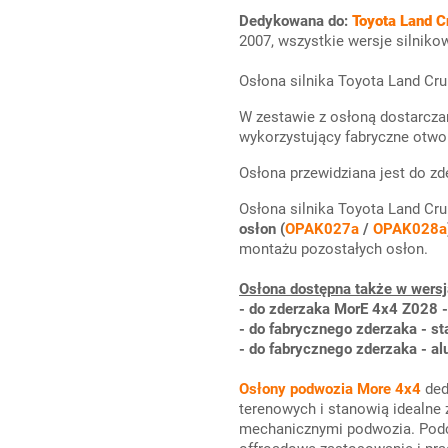
Dedykowana do:
Toyota Land C
2007, wszystkie wersje silniko
Osłona silnika Toyota Land Cr
W zestawie z osłoną dostarcza
wykorzystujący fabryczne otwor
Osłona przewidziana jest do z
Osłona silnika Toyota Land Cru
osłon (
OPAK027a
/
OPAK028a
montażu pozostałych osłon.
Osłona dostępna także w wers
- do zderzaka MorE 4x4 Z028 -
- do fabrycznego zderzaka - 
- do fabrycznego zderzaka - 
Osłony podwozia More 4x4
ded
terenowych i stanowią idealne
mechanicznymi podwozia. Podc