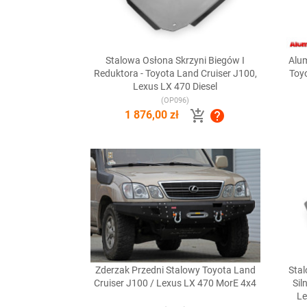
Stalowa Osłona Skrzyni Biegów I
Alum

Szybki podgląd
Reduktora - Toyota Land Cruiser J100,
Toyo
Lexus LX 470 Diesel
(OP096)


1 876,00 zł
Zderzak Przedni Stalowy Toyota Land
Sta

Szybki podgląd
Cruiser J100 / Lexus LX 470 MorE 4x4
Sil
Le