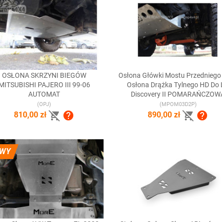
OSŁONA SKRZYNI BIEGÓW
Osłona Główki Mostu Przedniego


Szybki podgląd
Szybki podgląd
MITSUBISHI PAJERO III 99-06
Osłona Drążka Tylnego HD Do
AUTOMAT
Discovery II POMARAŃCZOW
(OPJ)
(MPOM03D2P)




810,00 zł
890,00 zł
WY