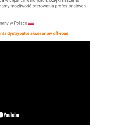
ca w ciężkich warunkach. Dzięki naszemu
mamy możliwość oferowania profesjonalnych
onany w Polsce
t i dystrybutor akcesoriów off-road