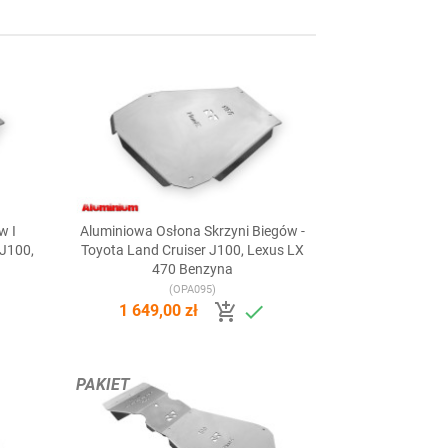
w I
Aluminiowa Osłona Skrzyni Biegów -

Szybki podgląd
 J100,
Toyota Land Cruiser J100, Lexus LX
470 Benzyna
(OPA095)


1 649,00 zł
PAKIET