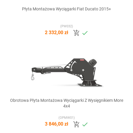
Płyta Montażowa Wyciągarki Fiat Ducato 2015+
(PW032)


2 332,00 zł
Obrotowa Płyta Montażowa Wyciągarki Z Wysięgnikiem More
4x4
(OPMW01)


3 846,00 zł