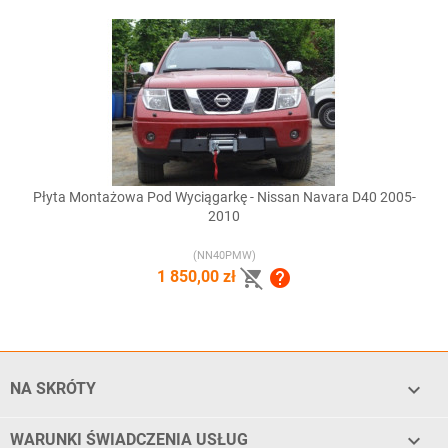
Płyta Montażowa Pod Wyciągarkę - Nissan Navara D40 2005-
2010
(NN40PMW)


1 850,00 zł

NA SKRÓTY

WARUNKI ŚWIADCZENIA USŁUG