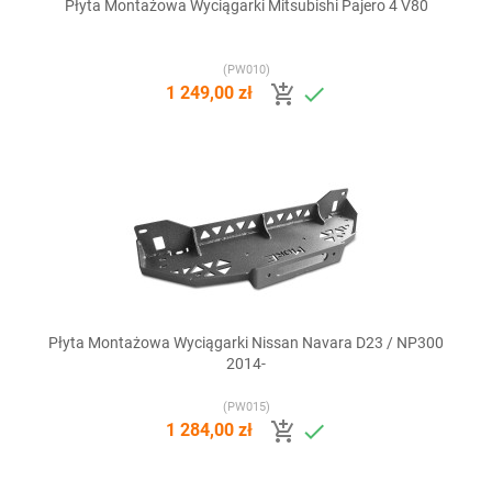
Płyta Montażowa Wyciągarki Mitsubishi Pajero 4 V80
(PW010)


1 249,00 zł
Płyta Montażowa Wyciągarki Nissan Navara D23 / NP300
2014-
(PW015)


1 284,00 zł