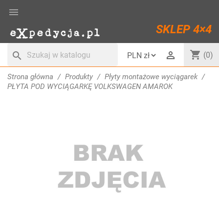

SKLEP 4×4
shopping_cart

search
(0)
Strona główna
Produkty
Płyty montażowe wyciągarek
PŁYTA POD WYCIĄGARKĘ VOLKSWAGEN AMAROK