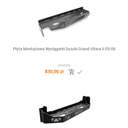
Płyta Montażowa Wyciągarki Suzuki Grand Vitara II 05-08
(PW029)


830,00 zł