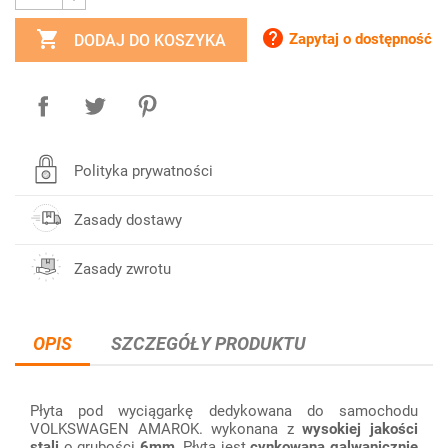


Zapytaj o dostępność
DODAJ DO KOSZYKA
Polityka prywatności
Zasady dostawy
Zasady zwrotu
OPIS
SZCZEGÓŁY PRODUKTU
Płyta pod wyciągarkę dedykowana do samochodu
VOLKSWAGEN AMAROK. wykonana z
wysokiej jakości
stali
o grubości
6mm
. Płyta jest
cynkowana galwanicznie