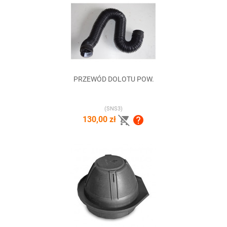
PRZEWÓD DOLOTU POW.
(SNS3)


130,00 zł