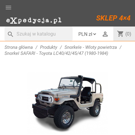

SKLEP 4×4
shopping_cart

search
(0)
Strona główna
Produkty
Snorkele - Wloty powietrza
Snorkel SAFARI - Toyota LC40/42/45/47 (1980-1984)