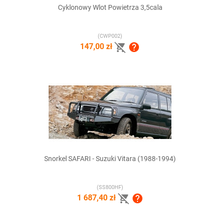
Cyklonowy Wlot Powietrza 3,5cala
(CWP002)


147,00 zł
Snorkel SAFARI - Suzuki Vitara (1988-1994)
(SS800HF)


1 687,40 zł