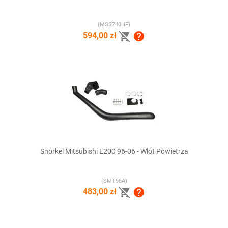
(MSS740HF)


594,00 zł
Snorkel Mitsubishi L200 96-06 - Wlot Powietrza
(SMT96A)


483,00 zł