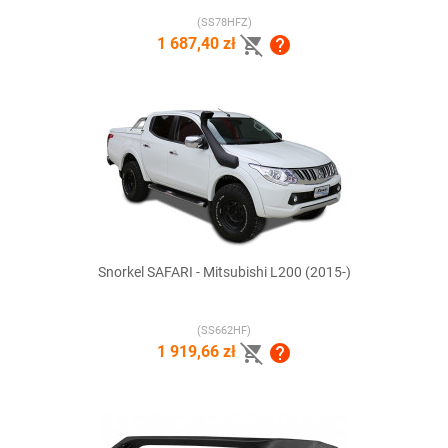
(SS78HFZ)


1 687,40 zł
Snorkel SAFARI - Mitsubishi L200 (2015-)
(SS662HF)


1 919,66 zł