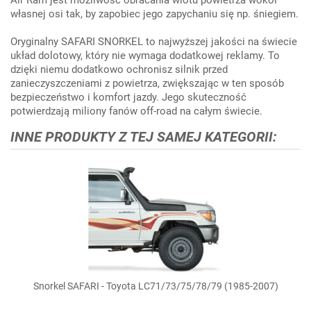
Air Ram jest możliwość obracania wlotu powietrza wokół
własnej osi tak, by zapobiec jego zapychaniu się np. śniegiem.
Oryginalny SAFARI SNORKEL to najwyższej jakości na świecie
układ dolotowy, który nie wymaga dodatkowej reklamy. To
dzięki niemu dodatkowo ochronisz silnik przed
zanieczyszczeniami z powietrza, zwiększając w ten sposób
bezpieczeństwo i komfort jazdy. Jego skuteczność
potwierdzają miliony fanów off-road na całym świecie.
INNE PRODUKTY Z TEJ SAMEJ KATEGORII:
Snorkel SAFARI - Toyota LC71/73/75/78/79 (1985-2007)