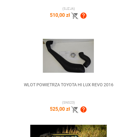
(SJZJA)


510,00 zł
WLOT POWIETRZA TOYOTA HI LUX REVO 2016
(SNS23)


525,00 zł