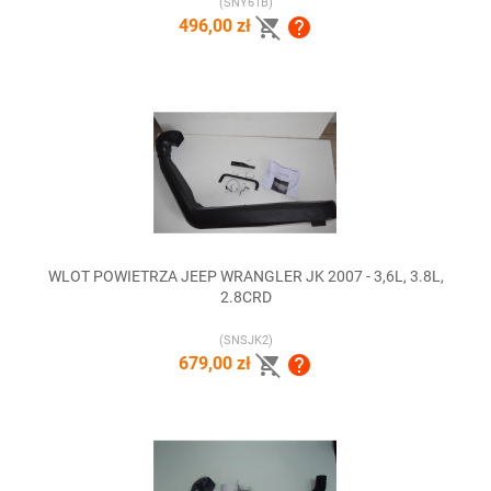
(SNY61B)


496,00 zł
WLOT POWIETRZA JEEP WRANGLER JK 2007 - 3,6L, 3.8L,
2.8CRD
(SNSJK2)


679,00 zł