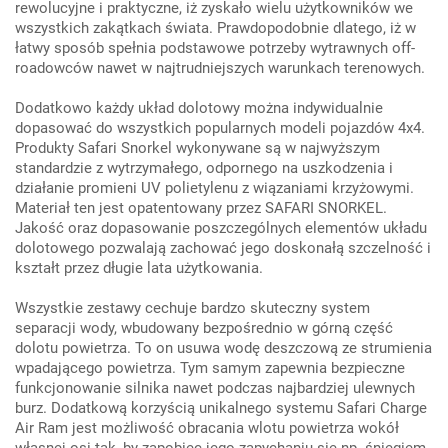
rewolucyjne i praktyczne, iż zyskało wielu użytkowników we
wszystkich zakątkach świata. Prawdopodobnie dlatego, iż w
łatwy sposób spełnia podstawowe potrzeby wytrawnych off-
roadowców nawet w najtrudniejszych warunkach terenowych.
Dodatkowo każdy układ dolotowy można indywidualnie
dopasować do wszystkich popularnych modeli pojazdów 4x4.
Produkty Safari Snorkel wykonywane są w najwyższym
standardzie z wytrzymałego, odpornego na uszkodzenia i
działanie promieni UV polietylenu z wiązaniami krzyżowymi.
Materiał ten jest opatentowany przez SAFARI SNORKEL.
Jakość oraz dopasowanie poszczególnych elementów układu
dolotowego pozwalają zachować jego doskonałą szczelność i
kształt przez długie lata użytkowania.
Wszystkie zestawy cechuje bardzo skuteczny system
separacji wody, wbudowany bezpośrednio w górną część
dolotu powietrza. To on usuwa wodę deszczową ze strumienia
wpadającego powietrza. Tym samym zapewnia bezpieczne
funkcjonowanie silnika nawet podczas najbardziej ulewnych
burz. Dodatkową korzyścią unikalnego systemu Safari Charge
Air Ram jest możliwość obracania wlotu powietrza wokół