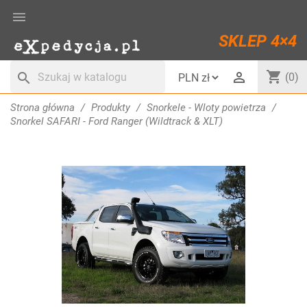

SKLEP 4×4
shopping_cart

search
(0)
Strona główna
Produkty
Snorkele - Wloty powietrza
Snorkel SAFARI - Ford Ranger (Wildtrack & XLT)