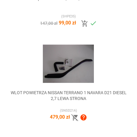
(SHPE35)


99,00 zł
147,00 zł
WLOT POWIETRZA NISSAN TERRANO 1 NAVARA D21 DIESEL
2,7 LEWA STRONA
(SNSD21A)


479,00 zł