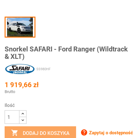
Snorkel SAFARI - Ford Ranger (Wildtrack
& XLT)
SS980HF
1 919,66 zł
Brutto
Ilość


Zapytaj o dostępność
DODAJ DO KOSZYKA