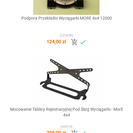
Podpora Przekładni Wyciągarki MORE 4x4 12000
(CZ0030)


124,00 zł
Mocowanie Tablicy Rejestracyjnej Pod Ślizg Wyciągarki - MorE
4x4
(AS014)