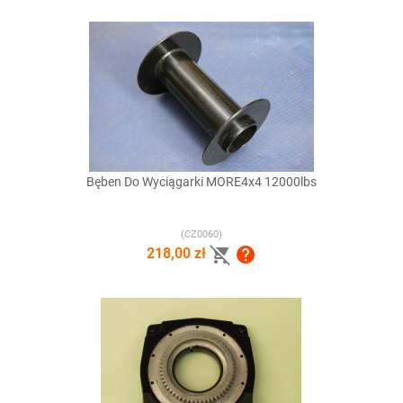
Bęben Do Wyciągarki MORE4x4 12000lbs
(CZ0060)


218,00 zł