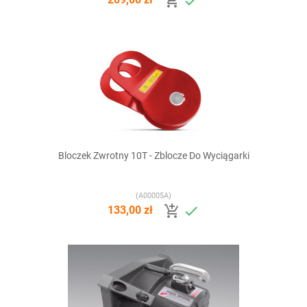


209,00 zł
Bloczek Zwrotny 10T - Zblocze Do Wyciągarki
(A00005A)


133,00 zł