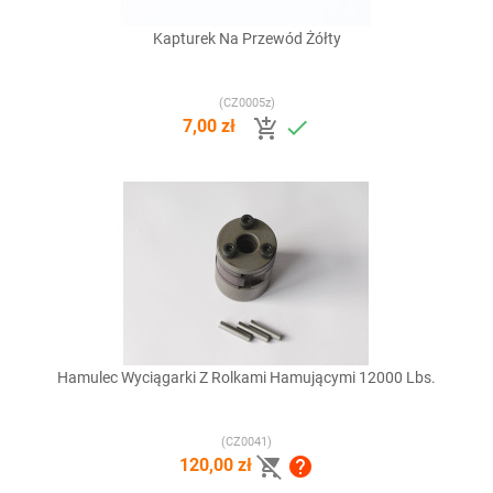
Kapturek Na Przewód Żółty
(CZ0005z)


7,00 zł
Hamulec Wyciągarki Z Rolkami Hamującymi 12000 Lbs.
(CZ0041)


120,00 zł