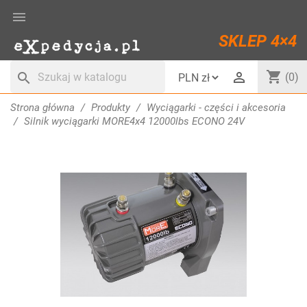

SKLEP 4×4
shopping_cart

search
(0)
Strona główna
Produkty
Wyciągarki - części i akcesoria
Silnik wyciągarki MORE4x4 12000lbs ECONO 24V