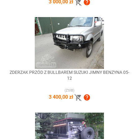


3 000,00 zł
ZDERZAK PRZÓD Z BULLBAREM SUZUKI JIMNY BENZYNA 05-
12
(ZSIB)


3 400,00 zł