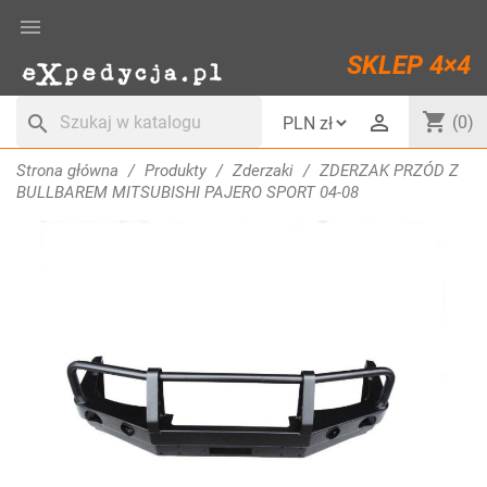

SKLEP 4×4
shopping_cart

search
(0)
Strona główna
Produkty
Zderzaki
ZDERZAK PRZÓD Z
BULLBAREM MITSUBISHI PAJERO SPORT 04-08