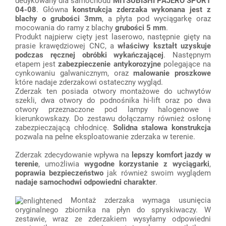
dedykowany dla samochodu
MITSUBISHI PAJERO SPORT
04-08
. Główna
konstrukcja zderzaka wykonana jest z
blachy o grubości 3mm
, a płyta pod wyciągarkę oraz
mocowania do ramy z blachy
grubości 5 mm
.
Produkt najpierw cięty jest laserowo, następnie gięty na
prasie krawędziowej CNC, a
właściwy kształt uzyskuje
podczas ręcznej obróbki wykańczającej
. Następnym
etapem jest
zabezpieczenie
antykorozyjne
polegające na
cynkowaniu galwanicznym, oraz
malowanie proszkowe
które nadaje zderzakowi ostateczny wygląd.
Zderzak ten posiada otwory montażowe do uchwytów
szekli, dwa otwory do podnośnika hi-lift oraz po dwa
otwory przeznaczone pod lampy halogenowe i
kierunkowskazy. Do zestawu dołączamy również osłonę
zabezpieczającą chłodnicę.
Solidna stalowa konstrukcja
pozwala na pełne eksploatowanie zderzaka w terenie.
Zderzak zdecydowanie wpływa na
lepszy komfort jazdy w
terenie
, umożliwia
wygodne korzystanie z wyciągarki
,
poprawia bezpieczeństwo
jak również swoim wyglądem
nadaje samochodwi odpowiedni charakter
.
Montaż zderzaka wymaga usunięcia
oryginalnego zbiornika na płyn do spryskiwaczy. W
zestawie, wraz ze zderzakiem wysyłamy odpowiedni