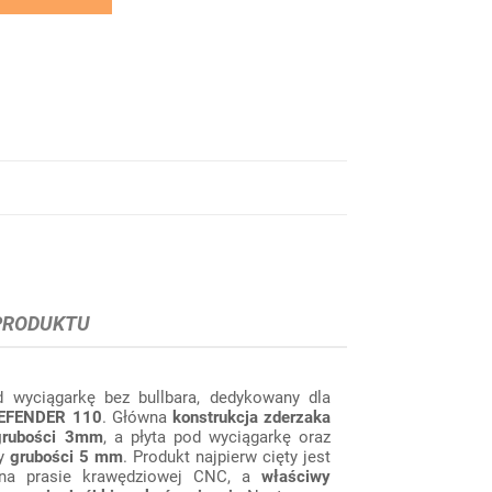
PRODUKTU
d wyciągarkę bez bullbara, dedykowany dla
EFENDER 110
. Główna
konstrukcja zderzaka
 grubości 3mm
, a płyta pod wyciągarkę oraz
hy
grubości 5 mm
. Produkt najpierw cięty jest
 na prasie krawędziowej CNC, a
właściwy