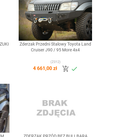
ZUKI
Zderzak Przedni Stalowy Toyota Land

Szybki podgląd
Cruiser J90 / 95 More 4x4
(Z012)


4 661,00 zł
EM
ZDERZAK PRZÓD BEZ BULLBARA