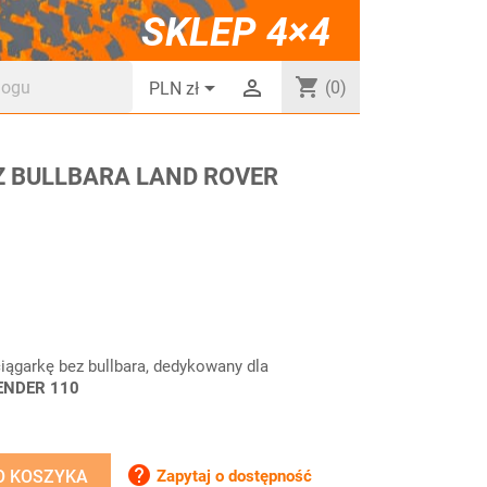
SKLEP 4×4
shopping_cart


(0)
PLN zł
Z BULLBARA LAND ROVER
ciągarkę bez bullbara, dedykowany dla
ENDER 110

Zapytaj o dostępność
O KOSZYKA