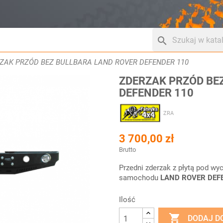
search
ZAK PRZÓD BEZ BULLBARA LAND ROVER DEFENDER 110
ZDERZAK PRZÓD BE
DEFENDER 110
ZRA
3 700,00 zł
Brutto
Przedni zderzak z płytą pod wy
samochodu
LAND ROVER DEF
Ilość

DODAJ D