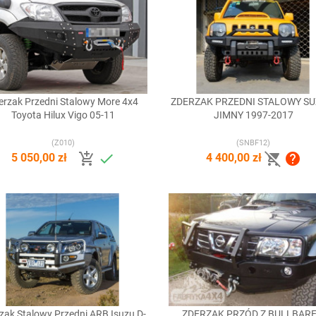
erzak Przedni Stalowy More 4x4
ZDERZAK PRZEDNI STALOWY SU


Szybki podgląd
Szybki podgląd
Toyota Hilux Vigo 05-11
JIMNY 1997-2017
(Z010)
(SNBF12)




5 050,00 zł
4 400,00 zł
zak Stalowy Przedni ARB Isuzu D-
ZDERZAK PRZÓD Z BULLBAR