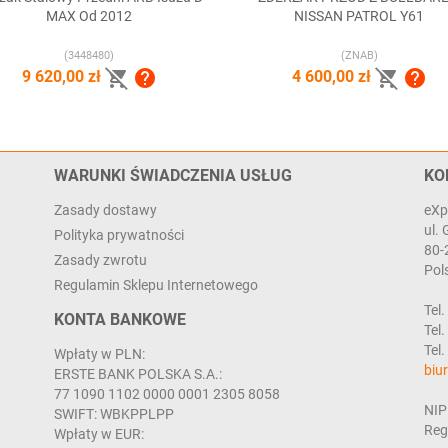


Szybki podgląd
Szybki podgląd
MAX Od 2012
NISSAN PATROL Y61
(3448480)
(ZNAB)




9 620,00 zł
4 600,00 zł
WARUNKI ŚWIADCZENIA USŁUG
KO
Zasady dostawy
eXp
ul.
Polityka prywatności
80-
Zasady zwrotu
Pol
Regulamin Sklepu Internetowego
Tel.
KONTA BANKOWE
Tel.
Tel
Wpłaty w PLN:
biu
ERSTE BANK POLSKA S.A.:
77 1090 1102 0000 0001 2305 8058
NIP
SWIFT: WBKPPLPP
Reg
Wpłaty w EUR: