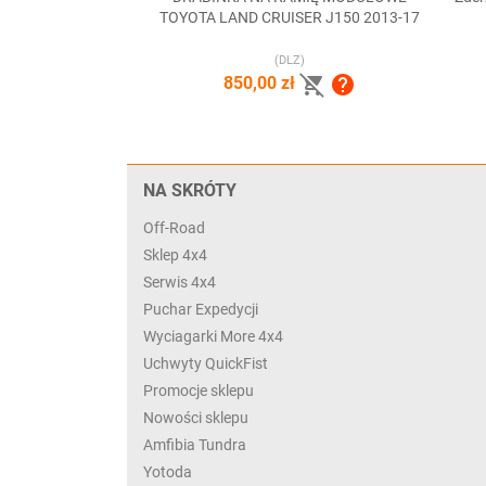

Szybki podgląd
TOYOTA LAND CRUISER J150 2013-17
(DLZ)


850,00 zł
NA SKRÓTY
Off-Road
Sklep 4x4
Serwis 4x4
Puchar Expedycji
Wyciagarki More 4x4
Uchwyty QuickFist
Promocje sklepu
Nowości sklepu
Amfibia Tundra
Yotoda