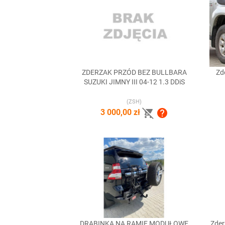
ZDERZAK PRZÓD BEZ BULLBARA
Zd

Szybki podgląd
SUZUKI JIMNY III 04-12 1.3 DDiS
(ZSH)


3 000,00 zł
DRABINKA NA RAMIĘ MODUŁOWE
Zder