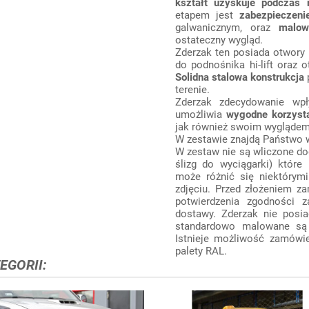
kształt uzyskuje podczas 
etapem jest
zabezpieczeni
galwanicznym, oraz
malow
ostateczny wygląd.
Zderzak ten posiada otwory
do podnośnika hi-lift oraz
Solidna stalowa konstrukcja
terenie.
Zderzak zdecydowanie w
umożliwia
wygodne korzysta
jak również swoim wygląde
W zestawie znajdą Państwo 
W zestaw nie są wliczone do
ślizg do wyciągarki) któr
może różnić się niektórym
zdjęciu. Przed złożeniem z
potwierdzenia zgodności 
dostawy. Zderzak nie posi
standardowo malowane są
Istnieje możliwość zamówie
palety RAL.
EGORII: