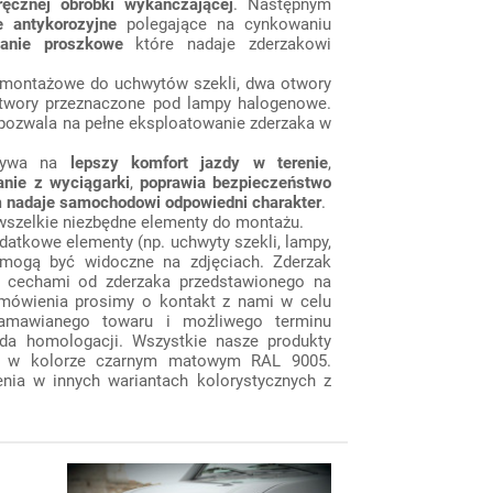
ręcznej obróbki wykańczającej
. Następnym
e
antykorozyjne
polegające na cynkowaniu
anie proszkowe
które nadaje zderzakowi
 montażowe do uchwytów szekli, dwa otwory
 otwory przeznaczone pod lampy halogenowe.
pozwala na pełne eksploatowanie zderzaka w
pływa na
lepszy komfort jazdy w terenie
,
nie z wyciągarki
,
poprawia bezpieczeństwo
m
nadaje samochodowi odpowiedni charakter
.
wszelkie niezbędne elementy do montażu.
datkowe elementy (np. uchwyty szekli, lampy,
e mogą być widoczne na zdjęciach. Zderzak
i cechami od zderzaka przedstawionego na
amówienia prosimy o kontakt z nami w celu
zamawianego towaru i możliwego terminu
ada homologacji. Wszystkie nasze produkty
 w kolorze czarnym matowym RAL 9005.
nia w innych wariantach kolorystycznych z