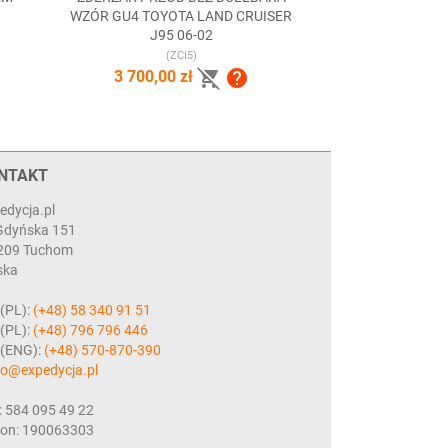

Szybki podgląd
WZÓR GU4 TOYOTA LAND CRUISER
J95 06-02
(ZCI5)


3 700,00 zł
NTAKT
edycja.pl
 Gdyńska 151
209 Tuchom
ska
 (PL):
(+48) 58 340 91 51
 (PL):
(+48) 796 796 446
. (ENG):
(+48) 570-870-390
ro@expedycja.pl
: 584 095 49 22
on: 190063303