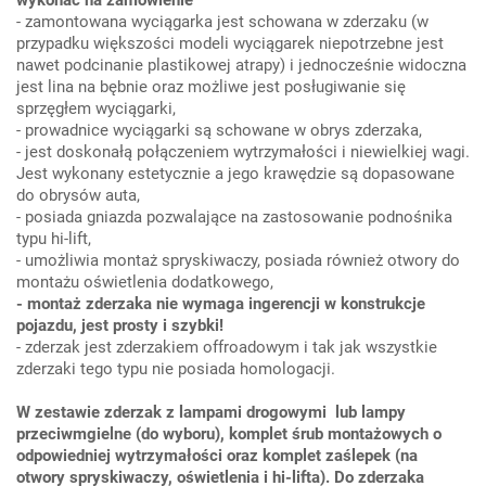
wykonać na zamówienie
- zamontowana wyciągarka jest schowana w zderzaku (w
przypadku większości modeli wyciągarek niepotrzebne jest
nawet podcinanie plastikowej atrapy) i jednocześnie widoczna
jest lina na bębnie oraz możliwe jest posługiwanie się
sprzęgłem wyciągarki,
- prowadnice wyciągarki są schowane w obrys zderzaka,
- jest doskonałą połączeniem wytrzymałości i niewielkiej wagi.
Jest wykonany estetycznie a jego krawędzie są dopasowane
do obrysów auta,
- posiada gniazda pozwalające na zastosowanie podnośnika
typu hi-lift,
- umożliwia montaż spryskiwaczy, posiada również otwory do
montażu oświetlenia dodatkowego,
- montaż zderzaka nie wymaga ingerencji w konstrukcje
pojazdu, jest prosty i szybki!
- zderzak jest zderzakiem offroadowym i tak jak wszystkie
zderzaki tego typu nie posiada homologacji.
W zestawie zderzak z lampami drogowymi lub lampy
przeciwmgielne (do wyboru), komplet śrub montażowych o
odpowiedniej wytrzymałości oraz komplet zaślepek (na
otwory spryskiwaczy, oświetlenia i hi-lifta). Do zderzaka