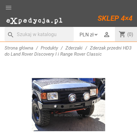

SKLEP 4×4
shopping_cart

search
(0)
Strona główna
Produkty
Zderzaki
Zderzak przedni HD3
do Land Rover Discovery I i Range Rover Classic