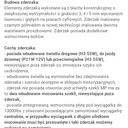
Budowa zderzaka:
Elementy zderzaka wykonane są z blachy konstrukcyjnej o
zwiększonej wytrzymałości o grubości 3, 4 i 5 mm wycinanych
laserowo i giętych na prasach cyfrowych. Zderzak malowany
czarnym półmatem w nowej technologii malowania dwoma
warstwami proszkowymi. Zderzak posiada dodatkowe
wzmocnienia boków.
Cechy zderzaka:
-
posiada wbudowane światła drogowe (H3 55W), do jazdy
dziennej (P21W 12V) lub przeciwmgielne (H3 55W),
niewystające poza zderzak co zmniejsza ryzyko ich
uszkodzenia,
- wbudowane światła są wymienialne bez zdejmowania
zderzaka i szeroko dostępne w sklepach motoryzacyjnych,
- zderzak nie posiada otworów pod uchwyty szekli MP ma za
to
dwa wbudowane mocowania szekli, niewystające poza
zderzak,
- posiada zintegrowaną, wzmocnioną płytę pod wyciągarkę do
13000lbs z otworami pozwalającymi zamontować wyciągarkę
centralnie, w przypadku wyciągarek z długim silnikiem
mocowanie musi być przesunięte i taki zderzak możemy