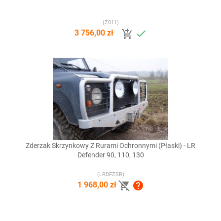
(Z011)


3 756,00 zł
Zderzak Skrzynkowy Z Rurami Ochronnymi (płaski) - LR
Defender 90, 110, 130
(LRDFZSR)


1 968,00 zł