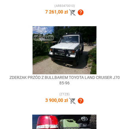
(ARB3470010)


7 261,00 zł
ZDERZAK PRZÓD Z BULLBAREM TOYOTA LAND CRUISER J70
85-96
(ZTZB)


3 900,00 zł