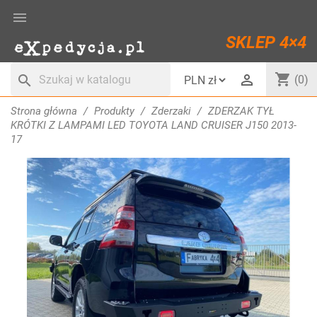

SKLEP 4×4
shopping_cart

search
(0)
Strona główna
Produkty
Zderzaki
ZDERZAK TYŁ
KRÓTKI Z LAMPAMI LED TOYOTA LAND CRUISER J150 2013-
17