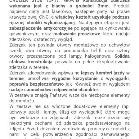
CRUISER J150 13-17
. Główna
konstrukcja zderzaka
wykonana jest z blachy o grubości 3mm.
Produkt
najpierw cięty jest laserowo, następnie gięty na prasie
krawędziowej CNC, a
właściwy kształt uzyskuje podczas
ręcznej obróbki wykańczającej
. Następnym etapem jest
zabezpieczenie
antykorozyjne
polegające na cynkowaniu
galwanicznym, oraz
malowanie proszkowe
które nadaje
zderzakowi ostateczny wygląd.
Zderzak ten posiada otwory montażowe do uchwytów
szekli, dwa otwory do podnośnika hi-lift oraz cztery
otwory przeznaczone pod lampy halogenowe.
Solidna
stalowa konstrukcja
pozwala na pełne eksploatowanie
zderzaka w terenie.
Zderzak zdecydowanie wpływa na
lepszy komfort jazdy w
terenie
, umożliwia
wygodne korzystanie z wyciągarki
,
poprawia bezpieczeństwo
jak również swoim wyglądem
nadaje samochodowi odpowiedni charakter
.
W zestawie znajdą Państwo wszelkie niezbędne elementy
do montażu.
W zestaw nie są wliczone dodatkowe elementy (np.
uchwyty szekli, lampy, ślizg do wyciągarki) które mogą
być widoczne na zdjęciach. Zderzak może różnić się
niektórymi cechami od zderzaka przedstawionego na
zdjęciu. Przed złożeniem zamówienia prosimy o kontakt z
nami w celu potwierdzenia zgodności zamawianego