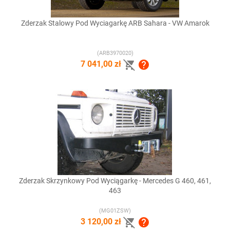
Zderzak Stalowy Pod Wyciagarkę ARB Sahara - VW Amarok
(ARB3970020)


7 041,00 zł
Zderzak Skrzynkowy Pod Wyciągarkę - Mercedes G 460, 461,
463
(MG01ZSW)


3 120,00 zł