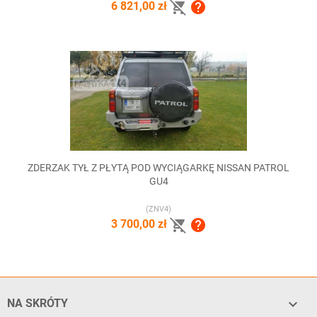


6 821,00 zł
ZDERZAK TYŁ Z PŁYTĄ POD WYCIĄGARKĘ NISSAN PATROL
GU4
(ZNV4)


3 700,00 zł

NA SKRÓTY