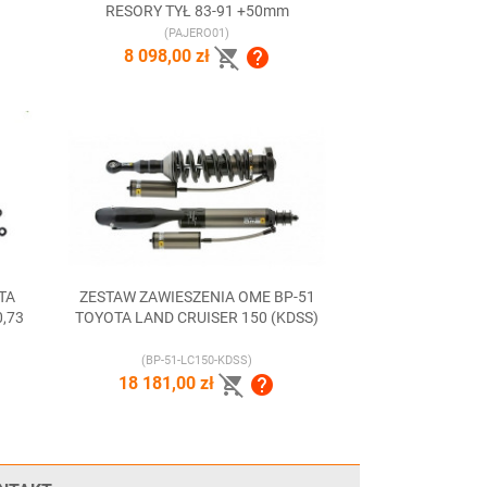
RESORY TYŁ 83-91 +50mm
(PAJERO01)


8 098,00 zł
TA
ZESTAW ZAWIESZENIA OME BP-51

Szybki podgląd
0,73
TOYOTA LAND CRUISER 150 (KDSS)
(BP-51-LC150-KDSS)


18 181,00 zł