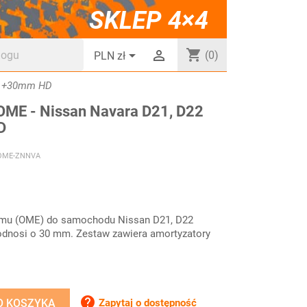
SKLEP 4×4
shopping_cart


(0)
PLN zł
02 +30mm HD
OME - Nissan Navara D21, D22
D
OME-ZNNVA
Emu (OME) do samochodu Nissan D21, D22
dnosi o 30 mm. Zestaw zawiera amortyzatory

Zapytaj o dostępność
O KOSZYKA