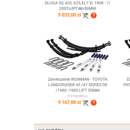
DŁUGA SQ 420, 625,XL7 4/ 1998 - 7/
2005 LIFT 40-50MM
(SUZ013BKG)


5 033,00 zł
Zawieszenie IRONMAN - TOYOTA
Z

Szybki podgląd
LANDCRUISER 45 /47 SERIES 08
PAT
/1980 -1985 LIFT 50MM
(TOY005BKG)


9 167,00 zł