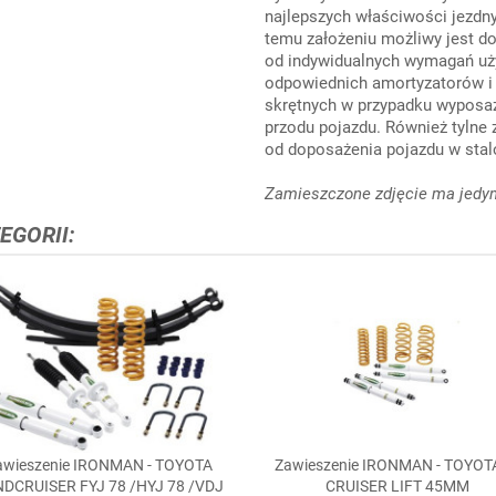
najlepszych właściwości jezdny
temu założeniu możliwy jest d
od indywidualnych wymagań uży
odpowiednich amortyzatorów i
skrętnych w przypadku wyposaż
przodu pojazdu. Również tylne 
od doposażenia pojazdu w stal
Zamieszczone zdjęcie ma jedyn
EGORII:
awieszenie IRONMAN - TOYOTA
Zawieszenie IRONMAN - TOYOT


Szybki podgląd
Szybki podgląd
DCRUISER FYJ 78 /HYJ 78 /VDJ
CRUISER LIFT 45MM