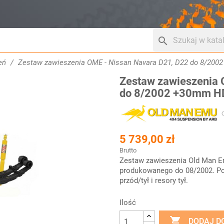
search
eń
Zestaw zawieszenia OME - Nissan Navara D21, D22 do 8/20
Zestaw zawieszenia 
do 8/2002 +30mm H
5 739,00 zł
Brutto
Zestaw zawieszenia Old Man 
produkowanego do 08/2002. Po
przód/tył i resory tył.
Ilość

DODAJ D