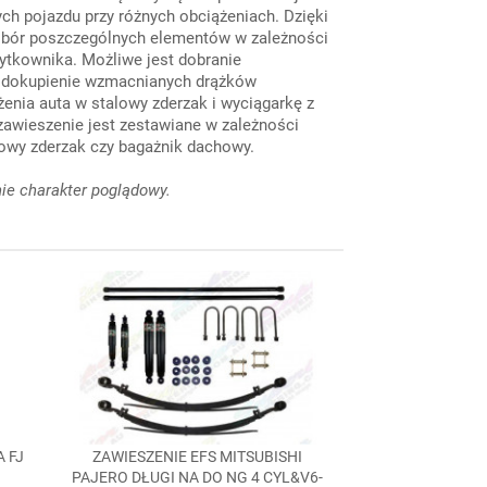
ch pojazdu przy różnych obciążeniach. Dzięki
obór poszczególnych elementów w zależności
tkownika. Możliwe jest dobranie
 dokupienie wzmacnianych drążków
enia auta w stalowy zderzak i wyciągarkę z
zawieszenie jest zestawiane w zależności
owy zderzak czy bagażnik dachowy.
ie charakter poglądowy.
A FJ
ZAWIESZENIE EFS MITSUBISHI

Szybki podgląd
PAJERO DŁUGI NA DO NG 4 CYL&V6-