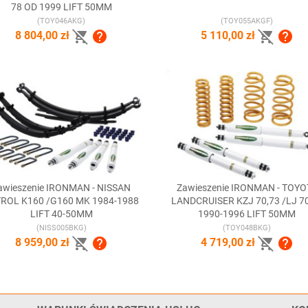
78 OD 1999 LIFT 50MM
(TOY046AKG)
(TOY055AKGF)




8 804,00 zł
5 110,00 zł
awieszenie IRONMAN - NISSAN
Zawieszenie IRONMAN - TOYO


Szybki podgląd
Szybki podgląd
ROL K160 /G160 MK 1984-1988
LANDCRUISER KZJ 70,73 /LJ 7
LIFT 40-50MM
1990-1996 LIFT 50MM
(NISS005BKG)
(TOY048BKG)




8 959,00 zł
4 719,00 zł