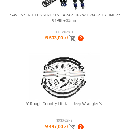
ZAWIESZENIE EFS SUZUKI VITARA 4 DRZWIOWA - 4 CYLINDRY
91-98 +35mm
(VITARA07)


5 503,00 zł
6" Rough Country Lift Kit - Jeep Wrangler YJ
(RCK622N2)


9 497,00 zł