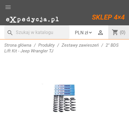

SKLEP 4×4
shopping_cart

search
(0)
Strona główna
Produkty
Zestawy zawieszeń
2" BDS
Lift Kit - Jeep Wrangler TJ