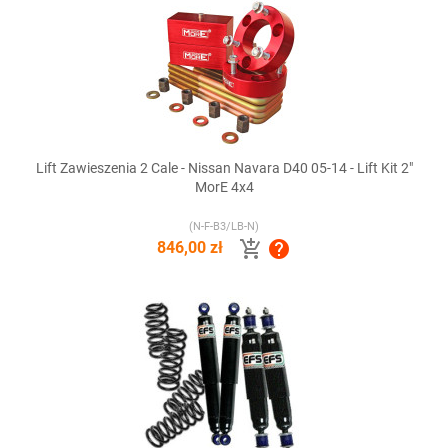
Lift Zawieszenia 2 Cale - Nissan Navara D40 05-14 - Lift Kit 2"
MorE 4x4
(N-F-B3/LB-N)


846,00 zł