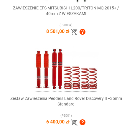
ZAWIESZENIE EFS MITSUBISHI L200/TRITON MQ 2015+ /
40mm Z WIESZAKAMI
(L20004)


8 501,00 zł
Zestaw Zawieszenia Pedders Land Rover Discovery II +35mm
Standard
(PE001)


6 400,00 zł