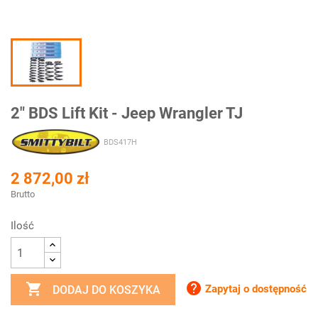
2" BDS Lift Kit - Jeep Wrangler TJ
BDS417H
2 872,00 zł
Brutto
Ilość


Zapytaj o dostępność
DODAJ DO KOSZYKA