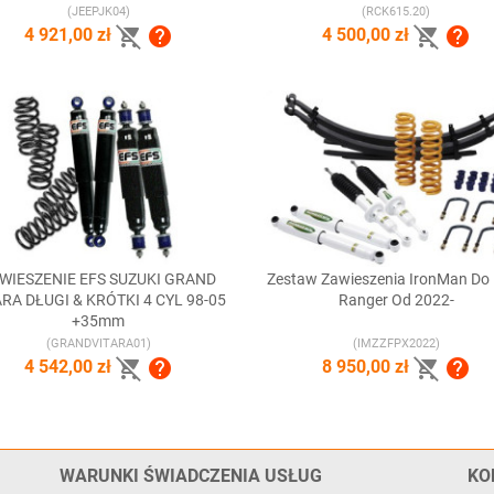
(JEEPJK04)
(RCK615.20)




4 921,00 zł
4 500,00 zł
WIESZENIE EFS SUZUKI GRAND
Zestaw Zawieszenia IronMan Do


Szybki podgląd
Szybki podgląd
ARA DŁUGI & KRÓTKI 4 CYL 98-05
Ranger Od 2022-
+35mm
(GRANDVITARA01)
(IMZZFPX2022)




4 542,00 zł
8 950,00 zł
WARUNKI ŚWIADCZENIA USŁUG
KO