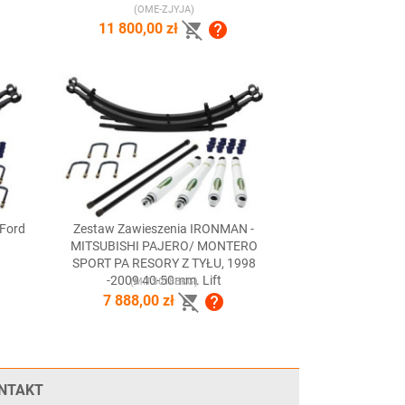
(OME-ZJYJA)


11 800,00 zł
 Ford
Zestaw Zawieszenia IRONMAN -

Szybki podgląd
MITSUBISHI PAJERO/ MONTERO
SPORT PA RESORY Z TYŁU, 1998
-2009 40-50mm. Lift
(MITS018BKG)


7 888,00 zł
NTAKT