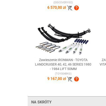
(DISCOVERYI02)


6 570,00 zł
Zawieszenie IRONMAN - TOYOTA
ZA

Szybki podgląd
LANDCRUISER 40, 42, 46 SERIES 1980
VIT
- 1984 LIFT 50MM
(TOY004BKG)


9 167,00 zł
NA SKRÓTY