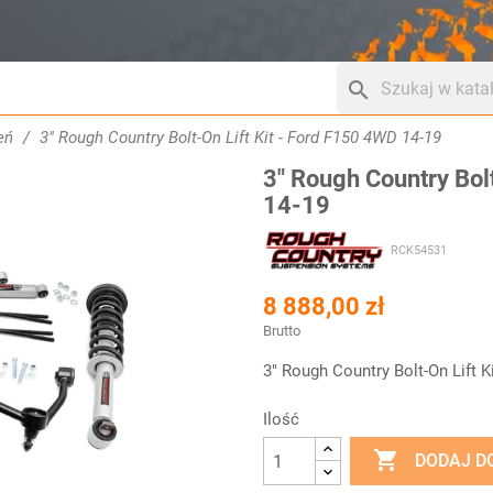
search
eń
3" Rough Country Bolt-On Lift Kit - Ford F150 4WD 14-19
3" Rough Country Bol
14-19
RCK54531
8 888,00 zł
Brutto
3" Rough Country Bolt-On Lift K
Ilość

DODAJ D