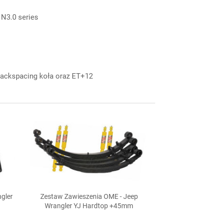
N3.0 series
ckspacing koła oraz ET+12
ngler
Zestaw Zawieszenia OME - Jeep

Szybki podgląd
Wrangler YJ Hardtop +45mm