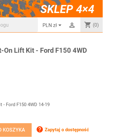
SKLEP 4×4
shopping_cart


(0)
PLN zł
t-On Lift Kit - Ford F150 4WD
it - Ford F150 4WD 14-19

Zapytaj o dostępność
O KOSZYKA