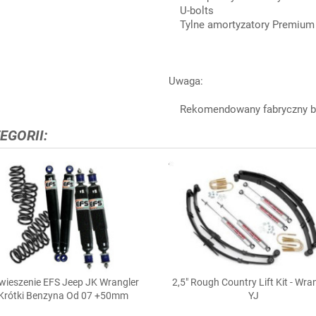
U-bolts
Tylne amortyzatory Premium 
Uwaga:
Rekomendowany fabryczny ba
EGORII:
wieszenie EFS Jeep JK Wrangler
2,5" Rough Country Lift Kit - Wra


Szybki podgląd
Szybki podgląd
Krótki Benzyna Od 07 +50mm
YJ