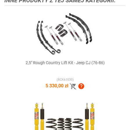
INNE PRODUKTY Z TEJ SAMEJ KATEGORII:
2,5" Rough Country Lift Kit - Jeep CJ (76-86)
(RCK61030)


5 330,00 zł