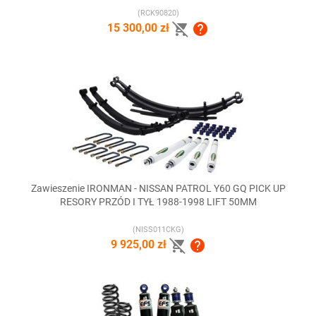
(RCK90820)


15 300,00 zł
Zawieszenie IRONMAN - NISSAN PATROL Y60 GQ PICK UP
RESORY PRZÓD I TYŁ 1988-1998 LIFT 50MM
(NISS011CKG)


9 925,00 zł