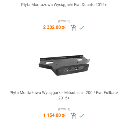
Płyta Montażowa Wyciągarki Fiat Ducato 2015+
(PW032)


2 332,00 zł
Płyta Montażowa Wyciągarki - Mitsubishi L200 / Fiat Fullback
2015+
(PW031)


1 154,00 zł