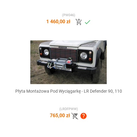
(PW046)


1 460,00 zł
Płyta Montażowa Pod Wyciągarkę - LR Defender 90, 110
(LRDFPWW)


765,00 zł