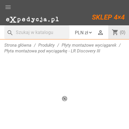

SKLEP 4×4
shopping_cart

search
(0)
Strona główna
Produkty
Płyty montażowe wyciągarek
Płyta montażowa pod wyciągarkę - LR Discovery III