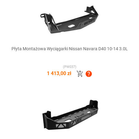
Płyta Montażowa Wyciągarki Nissan Navara D40 10-14 3.0L
(PW037)


1 413,00 zł