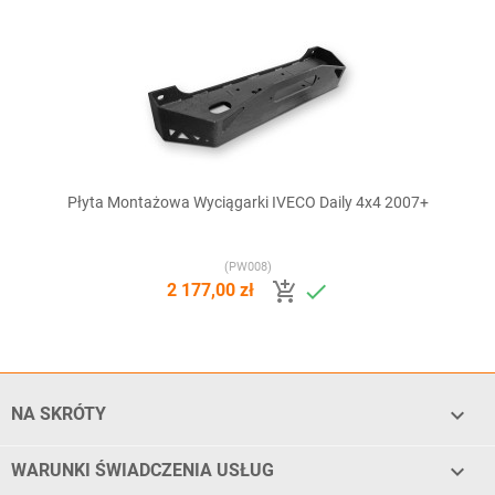
Płyta Montażowa Wyciągarki IVECO Daily 4x4 2007+
(PW008)


2 177,00 zł

NA SKRÓTY

WARUNKI ŚWIADCZENIA USŁUG